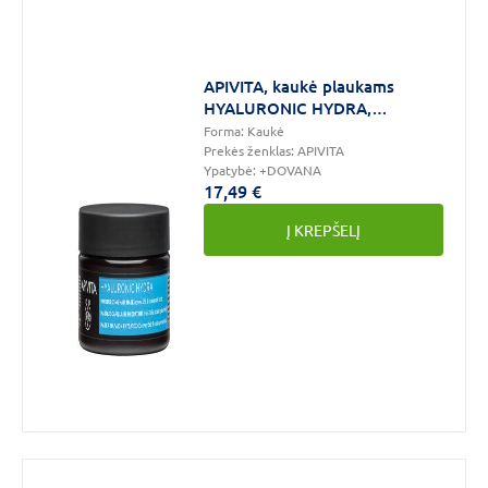
Šampūnas
(1)
APIVITA, kaukė plaukams
Amžiaus
HYALURONIC HYDRA,
grupė
drėkinamoji 200ml
Forma:
Kaukė
Prekės ženklas:
APIVITA
Suaugusiems
(12)
Ypatybė:
+DOVANA
17,49 €
Senjorams
(5)
Į KREPŠELĮ
Paaugliams
(4)
DAUGIAU
Savybės
Be