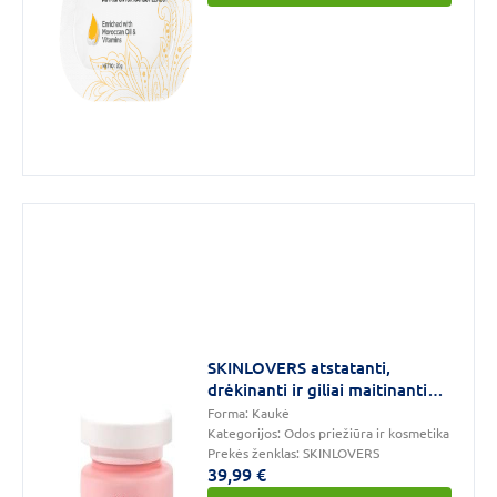
SKINLOVERS atstatanti,
drėkinanti ir giliai maitinanti
plaukų kaukė, 250 ml
Forma:
Kaukė
Kategorijos:
Odos priežiūra ir kosmetika
Prekės ženklas:
SKINLOVERS
39,99 €