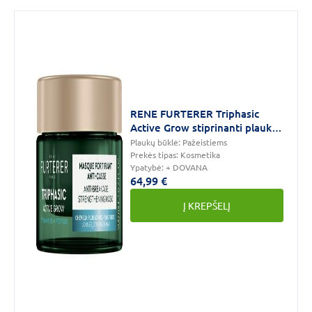
Sausiems,
Garbanotiems,
Normaliems
(2)
Sausiems
(2)
DAUGIAU
RENE FURTERER Triphasic
Active Grow stiprinanti plaukų
kaukė, 200 ml
Odos
Plaukų būklė:
Pažeistiems
Prekės tipas:
Kosmetika
būklė
Ypatybė:
+ DOVANA
64,99 €
Jautriai,
į
Į KREPŠELĮ
alergijas
linkusiai
odai
(1)
Sausai,
labai
sausai
odai
(1)