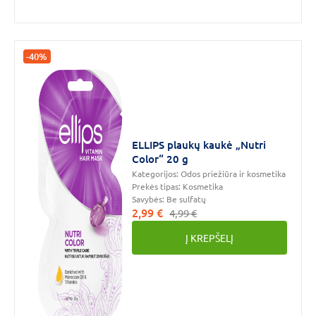
Visų
tipų
odai
(1)
-40%
Kaina
ELLIPS plaukų kaukė „Nutri
€
€
iki
Color“ 20 g
Kategorijos:
Odos priežiūra ir kosmetika
Prekės tipas:
Kosmetika
Savybės:
Be sulfatų
2,99 €
4,99 €
Žiūrėti
daugiau
Į KREPŠELĮ
filtrų