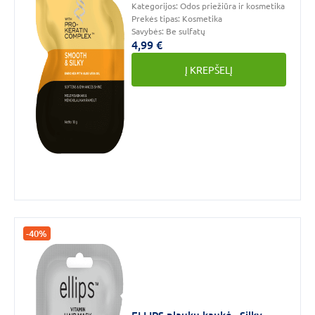
Kategorijos:
Odos priežiūra ir kosmetika
Prekės tipas:
Kosmetika
Savybės:
Be sulfatų
4,99 €
Į KREPŠELĮ
-40%
ELLIPS plaukų kaukė „Silky