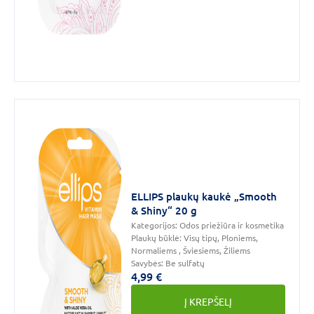
ELLIPS plaukų kaukė „Smooth
& Shiny“ 20 g
Kategorijos:
Odos priežiūra ir kosmetika
Plaukų būklė:
Visų tipų, Ploniems,
Normaliems , Šviesiems, Žiliems
Savybės:
Be sulfatų
4,99 €
Į KREPŠELĮ