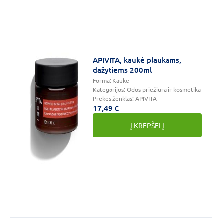
parabenų
(7)
Be
dirbtinių
dažiklių
(6)
Be
APIVITA, kaukė plaukams,
sulfatų
(6)
dažytiems 200ml
Forma:
Kaukė
DAUGIAU
Kategorijos:
Odos priežiūra ir kosmetika
Prekės ženklas:
APIVITA
17,49 €
Į KREPŠELĮ
Plaukų
būklė
Visų
tipų
(3)
Pažeistiems,