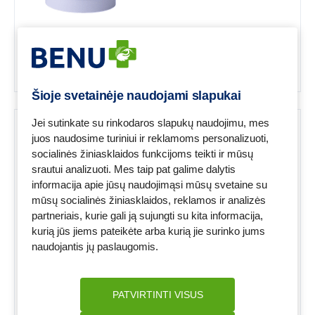
Šioje svetainėje naudojami slapukai
Jei sutinkate su rinkodaros slapukų naudojimu, mes
-40%
juos naudosime turiniui ir reklamoms personalizuoti,
socialinės žiniasklaidos funkcijoms teikti ir mūsų
srautui analizuoti. Mes taip pat galime dalytis
informacija apie jūsų naudojimąsi mūsų svetaine su
mūsų socialinės žiniasklaidos, reklamos ir analizės
KUKLA atkuriamoji kaukė
partneriais, kurie gali ją sujungti su kita informacija,
pažeistiems, sausiems ir
kurią jūs jiems pateikėte arba kurią jie surinko jums
nualintiems plaukams, 250 ml
Forma:
Kaukė
naudojantis jų paslaugomis.
Odos būklė:
Visų tipų odai
Prekės ženklas:
KUKLA COSMETICS
10,19 €
16,99 €
PATVIRTINTI VISUS
Į KREPŠELĮ