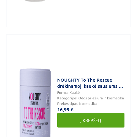
NOUGHTY To The Rescue
drėkinamoji kaukė sausiems ir
drėgmės stokojantiems
Forma:
Kaukė
plaukams, 300 ml
Kategorijos:
Odos priežiūra ir kosmetika
Prekės tipas:
Kosmetika
16,99 €
Į KREPŠELĮ