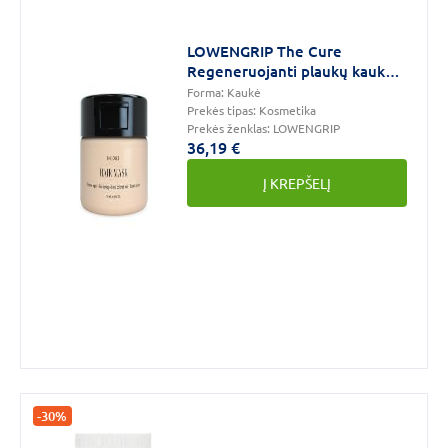
LOWENGRIP The Cure
Regeneruojanti plaukų kaukė
200 ml
Forma:
Kaukė
Prekės tipas:
Kosmetika
Prekės ženklas:
LOWENGRIP
36,19 €
Į KREPŠELĮ
-30%