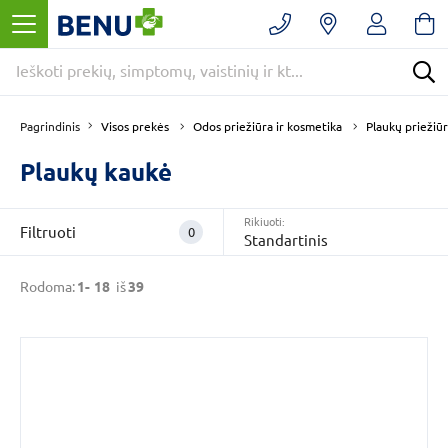
Filtruoti
Panaikinti
filtrus
Kategorijos
Odos
Visos prekės
Odos priežiūra ir kosmetika
Plaukų priežiū
Pagrindinis
priežiūra
ir
Plaukų kaukė
kosmetika
(39)
Plaukų
Rikiuoti:
Filtruoti
0
priežiūra
(39)
Standartinis
Plaukų
Rodoma:
1-
18
iš
39
gydymas
(15)
Prekės
tipas
Kosmetika
(39)