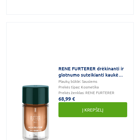
RENE FURTERER drėkinanti ir
glotnumo suteikianti kaukė
sausiems plaukams su
Plaukų būklė:
Sausiems
taukmedžiu ir keramidais
Prekės tipas:
Kosmetika
Prekės ženklas:
RENE FURTERER
SUBLIME KARITE, 200 ml
68,99 €
Į KREPŠELĮ