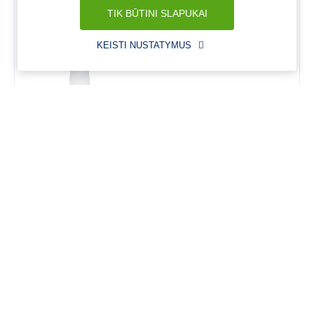
TIK BŪTINI SLAPUKAI
KEISTI NUSTATYMUS
RODYTI DAUGIAU PREKIŲ
Rodoma:
1 -
18
iš
39
Rekomendacijos