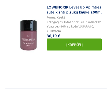
LOWENGRIP Level Up Apimties
Prekės
suteikianti plaukų kaukė 200ml
ženklas
Forma:
Kaukė
Kategorijos:
Odos priežiūra ir kosmetika
Ypatybė:
-10% su kodu VASARA10,
+DOVANA
36,19 €
APIVITA
(5)
Į KREPŠELĮ
CLINERAL
BY
AHAVA
(1)
ELIZAVECCA
(1)
DAUGIAU
Forma
Kaukė
(37)