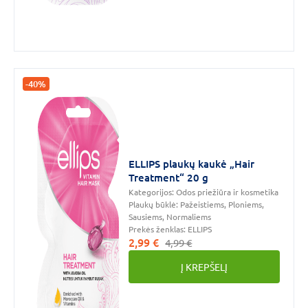
-40%
ELLIPS plaukų kaukė „Hair
Treatment“ 20 g
Kategorijos:
Odos priežiūra ir kosmetika
Plaukų būklė:
Pažeistiems, Ploniems,
Sausiems, Normaliems
Prekės ženklas:
ELLIPS
2,99 €
4,99 €
Į KREPŠELĮ