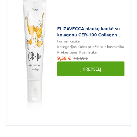
ELIZAVECCA plaukų kaukė su
kolagenu CER-100 Collagen
Ceramide Coating Protein, 100
Forma:
Kaukė
ml
Kategorijos:
Odos priežiūra ir kosmetika
Prekės tipas:
Kosmetika
9,58 €
13,69 €
Į KREPŠELĮ