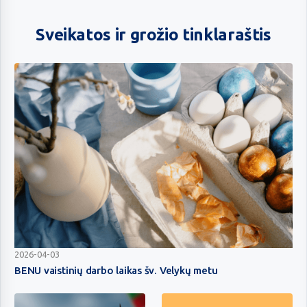
Sveikatos ir grožio tinklaraštis
BENU
2026-04-03
vaistinių
BENU vaistinių darbo laikas šv. Velykų metu
darbo
laikas