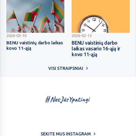
šv.
Velykų
metu
BENU
BENU
2026-03-10
2026-02-13
vaistinių
vaistinių
BENU vaistinių darbo laikas
BENU vaistinių darbo
kovo 11-ąją
laikas vasario 16-ąją ir
darbo
darbo
kovo 11-ąją
laikas
laikas
kovo
vasario
VISI STRAIPSNIAI
11-
16-
ąją
ąją
ir
kovo
11-
ąją
SEKITE MUS INSTAGRAM