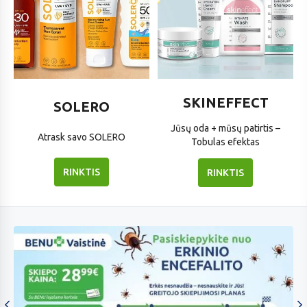
SOLERO
SKINEFFECT
SKINEFFECT
SOLERO
Jūsų oda + mūsų patirtis –
Atrask savo SOLERO
Tobulas efektas
RINKTIS
RINKTIS
k
į