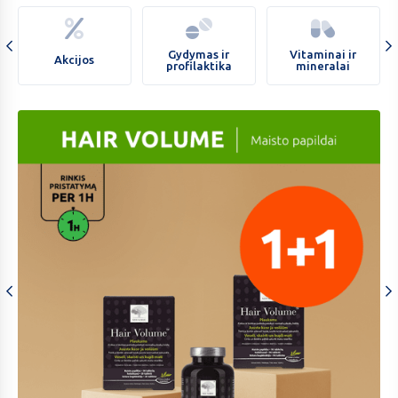
Veido
ir
kūno
Gydymas ir
Vitaminai ir
Akcijos
profilaktika
mineralai
kosmetika
carousel