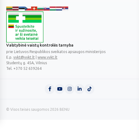
Valstybinė vaistų kontrolės tarnyba
prie Lietuvos Respublikos sveikatos apsaugos ministerijos
E.p.
vvkt@vvkt.lt
|
www.vvkt.lt
Studentų g. 45A
, Vilnius
Tel. +370 52 639264
© Visos teisės saugomos 2026 BENU