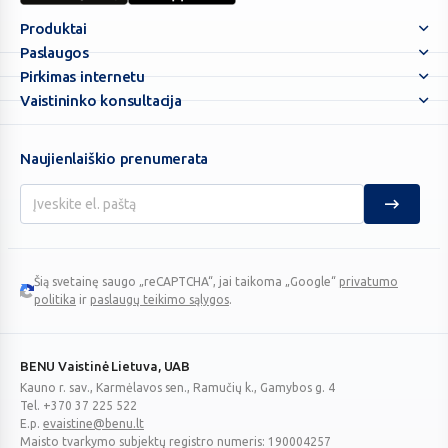
Nes
Produktai
jūs
Paslaugos
ypatingi!
Pirkimas internetu
Vaistininko konsultacija
Naujienlaiškio prenumerata
Šią svetainę saugo „reCAPTCHA“, jai taikoma „Google“
privatumo
Google
politika
ir
paslaugų teikimo sąlygos
.
reCAPTCHA
BENU Vaistinė Lietuva, UAB
Kauno r. sav., Karmėlavos sen., Ramučių k., Gamybos g. 4
Tel. +370 37 225 522
E.p.
evaistine@benu.lt
Maisto tvarkymo subjektų registro numeris: 190004257