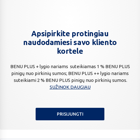
Apsipirkite protingiau
Apsipirkite
protingiau
naudodamiesi savo kliento
naudodamiesi
kortele
savo
kliento
BENU PLUS + lygio nariams suteikiamas 1 % BENU PLUS
kortele
pinigų nuo pirkinių sumos; BENU PLUS ++ lygio nariams
suteikiami 2 % BENU PLUS pinigų nuo pirkinių sumos.
SUŽINOK DAUGIAU
PRISIJUNGTI