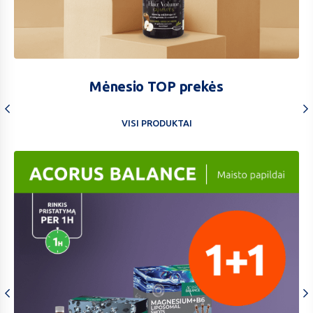
Hair
volume
Mėnesio TOP prekės
1+1
VISI PRODUKTAI
Symbiosys
-30