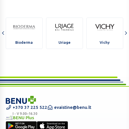
Bioderma
Uriage
Vichy
Bioderma
Uriage
Vichy
BENU
+370 37 225 522
evaistine@benu.lt
vaistinė
I - V 9.00–16.30
BENU Plus
internete
BENU
–
Plus