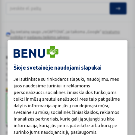
Šią svetainę saugo „reCAPTCHA“, jai taikoma „Google“
privatumo
Google
politika
ir
paslaugų teikimo sąlygos
.
reCAPTCHA
BENU Vaistinė Lietuva, UAB
Kauno r. sav., Karmėlavos sen., Ramučių k., Gamybos g. 4
Šioje svetainėje naudojami slapukai
Tel. +370 37 225 522
E.p.
evaistine@benu.lt
Jei sutinkate su rinkodaros slapukų naudojimu, mes
Maisto tvarkymo subjektų registro numeris: 190004257
juos naudosime turiniui ir reklamoms
personalizuoti, socialinės žiniasklaidos funkcijoms
teikti ir mūsų srautui analizuoti. Mes taip pat galime
dalytis informacija apie jūsų naudojimąsi mūsų
svetaine su mūsų socialinės žiniasklaidos, reklamos
ir analizės partneriais, kurie gali ją sujungti su kita
informacija, kurią jūs jiems pateikėte arba kurią jie
Valstybinė vaistų kontrolės tarnyba
surinko jums naudojantis jų paslaugomis.
prie Lietuvos Respublikos sveikatos apsaugos ministerijos