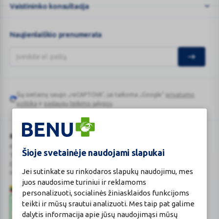
Vaistininko konsultacija
Naujienlaiškio prenumerata
Šią svetainę saugo „reCAPTCHA“, jai taikoma „Google“
privatumo
Google
politika
ir
paslaugų teikimo sąlygos
.
reCAPTCHA
BENU Vaistinė Lietuva, UAB
Kauno r. sav., Karmėlavos sen., Ramučių k., Gamybos g. 4
Šioje svetainėje naudojami slapukai
Tel. +370 37 225 522
E.p.
evaistine@benu.lt
Jei sutinkate su rinkodaros slapukų naudojimu, mes
Maisto tvarkymo subjektų registro numeris: 190004257
juos naudosime turiniui ir reklamoms
personalizuoti, socialinės žiniasklaidos funkcijoms
teikti ir mūsų srautui analizuoti. Mes taip pat galime
dalytis informacija apie jūsų naudojimąsi mūsų