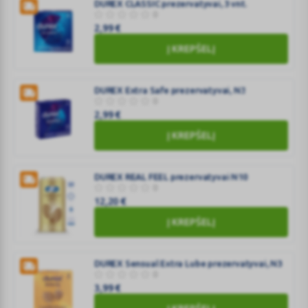
DUREX CLASSIC prezervatyvai, 3 vnt.
No
0
2,99
€
Latex
prezervatyvai,
Į KREPŠELĮ
10
DUREX
vnt.
CLASSIC
DUREX Extra Safe prezervatyvai, N3
prezervatyvai,
0
2,99
€
3
vnt.
Į KREPŠELĮ
DUREX
Extra
DUREX REAL FEEL prezervatyvai N10
Safe
0
12,20
€
prezervatyvai,
N3
Į KREPŠELĮ
DUREX
REAL
DUREX Sensual Extra Lube prezervatyvai, N3
FEEL
0
3,99
€
prezervatyvai
N10