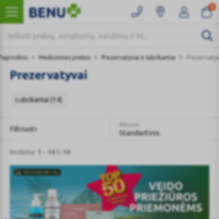
0
Pagrindinis
Medicininės prekės
Prezervatyvai ir lubrikantai
Prezervatyv
Prezervatyvai
Lubrikantai (14)
Rikiuoti
Filtruoti
Standartinis
Rodoma:
1 - 14
iš
14
2
t
k