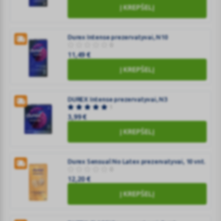
Į KREPŠELĮ
DUREX
MUTUAL
PLEASURE
Durex Intense prezervatyvai, N10
0
prezervatyvai,
11,49
€
10
vnt.
Į KREPŠELĮ
Durex
Intense
DUREX Intense prezervatyvai, N3
prezervatyvai,
1
3,99
€
N10
Į KREPŠELĮ
DUREX
Intense
Durex Sensual No Latex prezervatyvai, 10 vnt.
prezervatyvai,
0
12,20
€
N3
Į KREPŠELĮ
Durex
Sensual