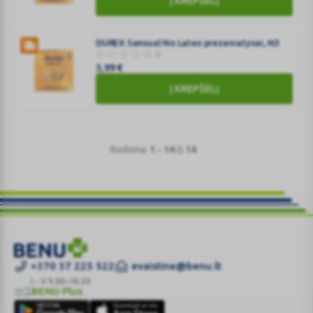
Į KREPŠELĮ
DUREX
Sensual
DUREX Sensual No Latex prezervatyvai, N3
Extra
0
3,99
€
Lube
prezervatyvai,
Į KREPŠELĮ
N3
DUREX
Sensual
No
Rodoma:
1 - 14
iš
14
Latex
prezervatyvai,
N3
Prezervatyvai
+370 37 225 522
evaistine@benu.lt
|
I - V 9.00–16.30
BENU Plus
Įsigykite
BENU
iš