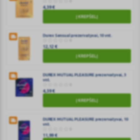
prezervatyvai,
0
4,39
€
12
vnt.
Į KREPŠELĮ
Durex
Sensual
Durex Sensual prezervatyvai, 10 vnt.
prezervatyvai,
0
12,12
€
3
vnt.
Į KREPŠELĮ
Durex
Sensual
DUREX MUTUAL PLEASURE prezervatyvai, 3
prezervatyvai,
vnt.
0
10
4,39
€
vnt.
Į KREPŠELĮ
DUREX
MUTUAL
PLEASURE
DUREX MUTUAL PLEASURE prezervatyvai, 10
vnt.
prezervatyvai,
0
3
11,99
€
vnt.