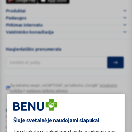
Plus
benu.lt
Produktai
Paslaugos
Pirkimas internetu
Vaistininko konsultacija
Naujienlaiškio prenumerata
Šią svetainę saugo „reCAPTCHA“, jai taikoma „Google“
privatumo
Google
politika
ir
paslaugų teikimo sąlygos
.
reCAPTCHA
BENU Vaistinė Lietuva, UAB
Kauno r. sav., Karmėlavos sen., Ramučių k., Gamybos g. 4
Šioje svetainėje naudojami slapukai
Tel. +370 37 225 522
E.p.
evaistine@benu.lt
Jei sutinkate su rinkodaros slapukų naudojimu, mes