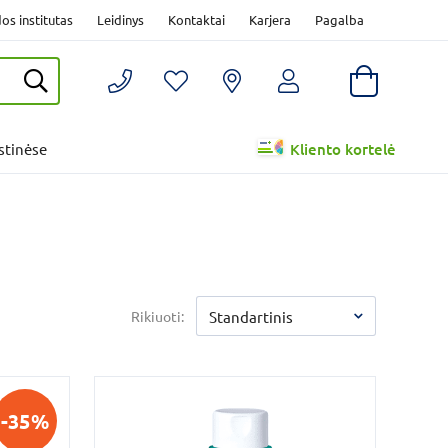
os institutas
Leidinys
Kontaktai
Karjera
Pagalba
istinėse
Kliento kortelė
Rikiuoti:
Standartinis
-35%