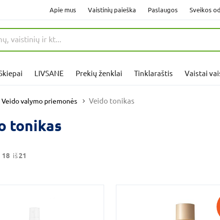
Apie mus
Vaistinių paieška
Paslaugos
Sveikos od
Skiepai
LIVSANE
Prekių ženklai
Tinklaraštis
Vaistai va
Veido tonikas
Veido valymo priemonės
o tonikas
18
iš
21