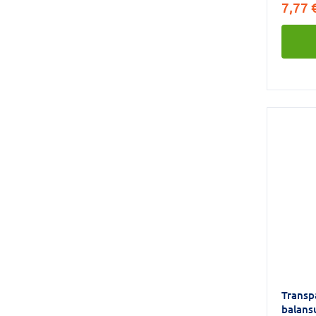
7,77 
Transp
balans