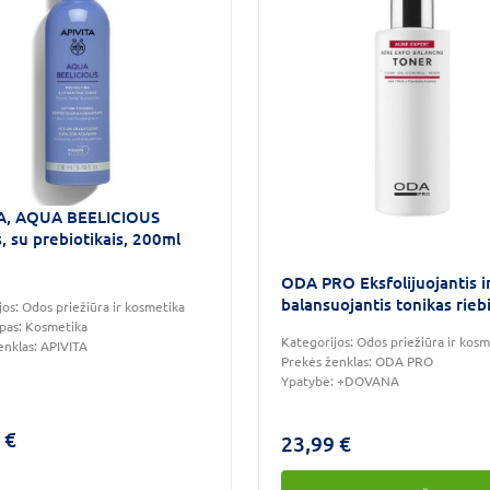
A, AQUA BEELICIOUS
, su prebiotikais, 200ml
ODA PRO Eksfolijuojantis i
balansuojantis tonikas riebi
jos:
Odos priežiūra ir kosmetika
spuoguotai odai 200ml
ipas:
Kosmetika
Kategorijos:
Odos priežiūra ir kosm
enklas:
APIVITA
Prekės ženklas:
ODA PRO
Ypatybė:
+DOVANA
 €
23,99 €