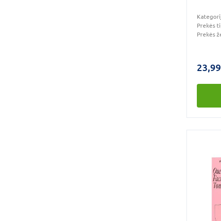
ml
Kategori
Prekės t
Prekės ž
23,99