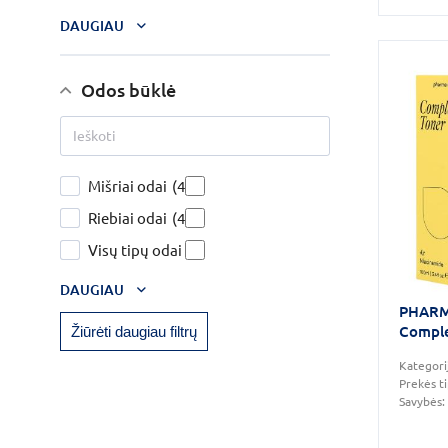
DAUGIAU
Odos būklė
Mišriai odai
(4)
Riebiai odai
(4)
Visų tipų odai
(4)
DAUGIAU
PHARMA
Comple
Žiūrėti daugiau filtrų
Kategori
Prekės t
Savybės: