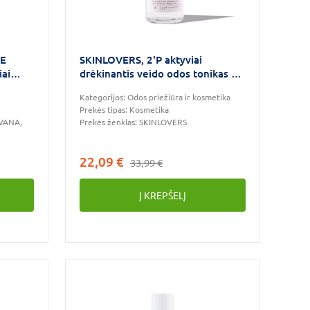
UE
SKINLOVERS, 2'P aktyviai
iai
drėkinantis veido odos tonikas su
pantenoliu, 100 ml
Kategorijos:
Odos priežiūra ir kosmetika
Prekės tipas:
Kosmetika
OVANA,
Prekės ženklas:
SKINLOVERS
22,09 €
33,99 €
Į KREPŠELĮ