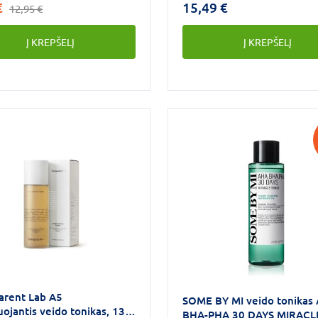
€
15,49 €
12,95 €
Į KREPŠELĮ
Į KREPŠELĮ
arent Lab A5
SOME BY MI veido tonikas
uojantis veido tonikas, 130
BHA-PHA 30 DAYS MIRACL