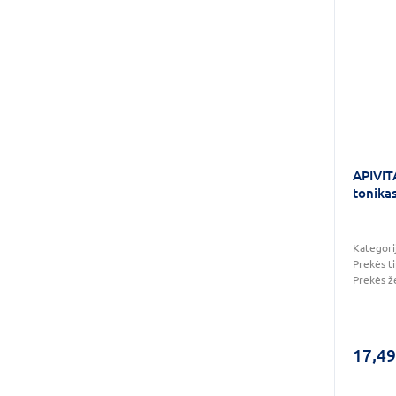
APIVIT
tonikas
Kategori
Prekės t
Prekės ž
17,49