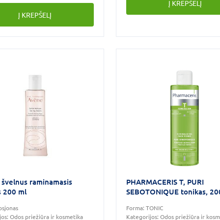
Į KREPŠELĮ
Į KREPŠELĮ
švelnus raminamasis
PHARMACERIS T, PURI
s 200 ml
SEBOTONIQUE tonikas, 20
osjonas
Forma:
TONIC
jos:
Odos priežiūra ir kosmetika
Kategorijos:
Odos priežiūra ir kosm