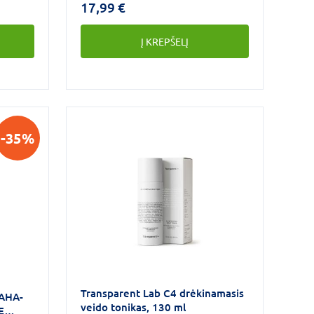
17,99 €
Į KREPŠELĮ
-35%
Transparent Lab C4 drėkinamasis
 AHA-
veido tonikas, 130 ml
E