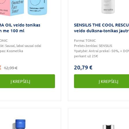
 OIL veido tonikas
SENSILIS THE COOL RESC
h me 100 ml
veido dulksna-tonikas jautr
odai, 150 ml
ONIC
Forma:
TONIC
lė:
Sausai, labai sausai odai
Prekės ženklas:
SENSILIS
ipas:
Kosmetika
Ypatybė:
Antrai prekei -50%, + D
perkant už 25€
€
20,79 €
12,99 €
Į KREPŠELĮ
Į KREPŠELĮ