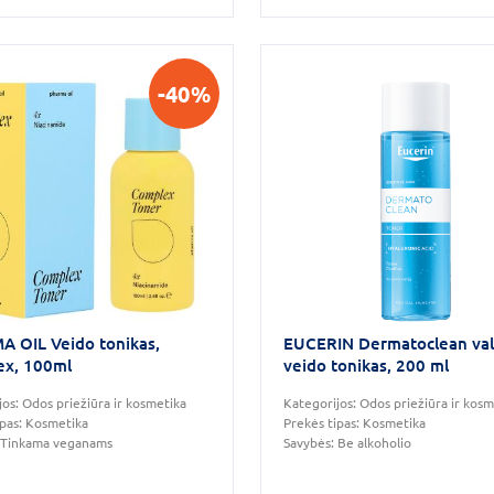
-40%
 OIL Veido tonikas,
EUCERIN Dermatoclean va
x, 100ml
veido tonikas, 200 ml
jos:
Odos priežiūra ir kosmetika
Kategorijos:
Odos priežiūra ir kosm
ipas:
Kosmetika
Prekės tipas:
Kosmetika
Tinkama veganams
Savybės:
Be alkoholio