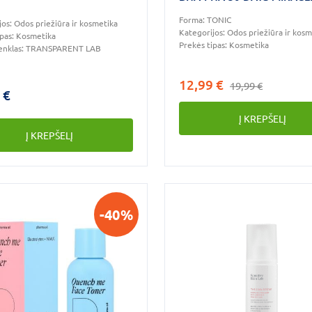
TONER, 150ml
Forma:
TONIC
jos:
Odos priežiūra ir kosmetika
Kategorijos:
Odos priežiūra ir kosm
ipas:
Kosmetika
Prekės tipas:
Kosmetika
enklas:
TRANSPARENT LAB
12,99 €
19,99 €
 €
Į KREPŠELĮ
Į KREPŠELĮ
-40%