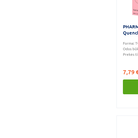
PHARMA
Quenc
Forma:
T
Odos būk
Prekės t
7,79 