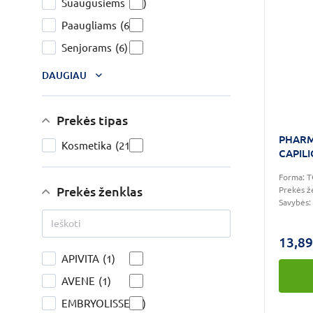
Suaugusiems
(13)
Paaugliams
(6)
Senjorams
(6)
DAUGIAU
Prekės tipas
PHARM
Kosmetika
(21)
CAPILI
200ml
Forma:
T
Prekės ženklas
Prekės ž
Savybės:
13,89
APIVITA
(1)
AVENE
(1)
EMBRYOLISSE
(1)