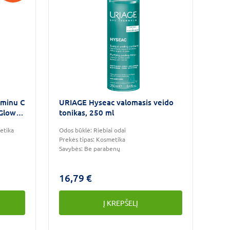
aminu C
URIAGE Hyseac valomasis veido
 Glow
tonikas, 250 ml
etika
Odos būklė:
Riebiai odai
Prekės tipas:
Kosmetika
Savybės:
Be parabenų
16,79 €
Į KREPŠELĮ