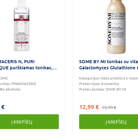
ACERIS N, PURI
SOME BY MI tonikas su vit
QUE purškiamas tonikas,
Galactomyces Glutathione
Milky Toner, 200 ml
ONIC
Kategorijos:
Odos priežiūra ir kosm
enklas:
PHARMACERIS
Prekės tipas:
Kosmetika
Be alkoholio
Prekės ženklas:
SOME BY MI
 €
12,99 €
19,99 €
Į KREPŠELĮ
Į KREPŠELĮ