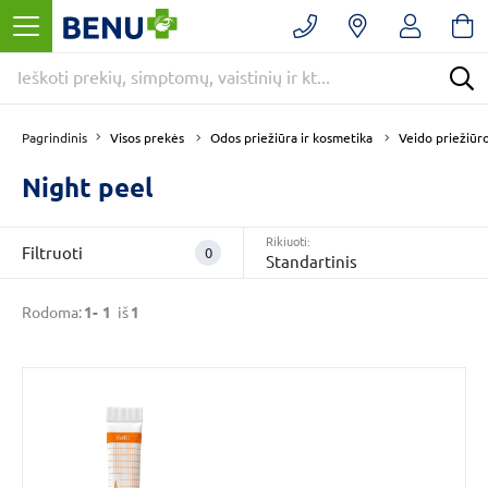
Filtruoti
Panaikinti
filtrus
Kategorijos
Odos
Visos prekės
Odos priežiūra ir kosmetika
Veido priežiūr
Pagrindinis
priežiūra
ir
Night peel
kosmetika
(1)
Veido
Rikiuoti:
Filtruoti
0
priežiūros
Standartinis
priemonės
(1)
Rodoma:
1-
1
iš
1
Forma
Kremas
(1)
Prekės