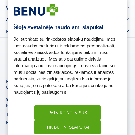
Akcijos
Vaistininko konsultacija
Dovanų kortelės
Prekių ženklai
Gaminami vaistai
Apie mus
Tinklaraštis
Kliento kortelė
Šioje svetainėje naudojami slapukai
Klausk vaistininko
Pirkimas internetu
Apie mus
Jei sutinkate su rinkodaros slapukų naudojimu, mes
Kontaktai
Taisyklės
juos naudosime turiniui ir reklamoms personalizuoti,
Vaistinės
Pristatymo sąlygos
socialinės žiniasklaidos funkcijoms teikti ir mūsų
Karjera
srautui analizuoti. Mes taip pat galime dalytis
Dažniausiai užduodami klausimai
informacija apie jūsų naudojimąsi mūsų svetaine su
Privatumo politika
mūsų socialinės žiniasklaidos, reklamos ir analizės
Slapukų taisyklės
partneriais, kurie gali ją sujungti su kita informacija,
BENU Vaistinė Lietuva,
Valstybinė vaistų
kurią jūs jiems pateikėte arba kurią jie surinko jums
UAB
kontrolės tarnyba
naudojantis jų paslaugomis.
9-ojo Forto g. 70, LT-48179
prie Lietuvos Respublikos
Kaunas
sveikatos apsaugos
ministerijos
PATVIRTINTI VISUS
Tel. +370 37 225 522
E.p.
vvkt@vvkt.lt
|
E.p.
evaistine@benu.lt
www.vvkt.lt
TIK BŪTINI SLAPUKAI