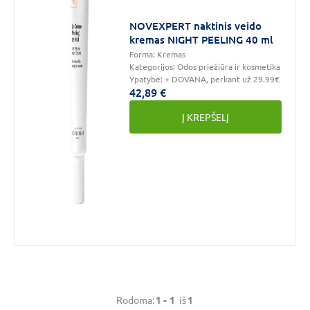
tipas
NOVEXPERT naktinis veido
Kosmetika
(1)
kremas NIGHT PEELING 40 ml
Forma:
Kremas
Kategorijos:
Odos priežiūra ir kosmetika
Prekės
Ypatybė:
+ DOVANA, perkant už 29.99€
42,89 €
ženklas
Į KREPŠELĮ
NOVEXPERT
(1)
Kaina
€
€
iki
Rodoma:
1 -
1
iš
1