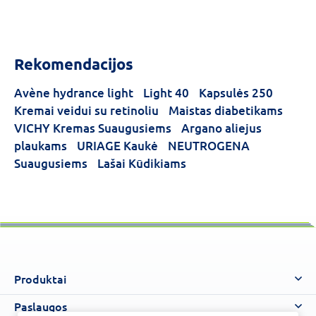
Rekomendacijos
Avène hydrance light
Light 40
Kapsulės 250
Kremai veidui su retinoliu
Maistas diabetikams
VICHY Kremas Suaugusiems
Argano aliejus
plaukams
URIAGE Kaukė
NEUTROGENA
Suaugusiems
Lašai Kūdikiams
Produktai
Paslaugos
Visi produktai