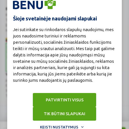
BENU Vaistinė Lietuva, UAB
Kauno r. sav., Karmėlavos sen., Ramučių k., Gamybos g. 4
Šioje svetainėje naudojami slapukai
Tel. +370 37 225 522
E.p.
evaistine@benu.lt
Jei sutinkate su rinkodaros slapukų naudojimu, mes
Maisto tvarkymo subjektų registro numeris: 190004257
juos naudosime turiniui ir reklamoms
personalizuoti, socialinės žiniasklaidos funkcijoms
teikti ir mūsų srautui analizuoti. Mes taip pat galime
dalytis informacija apie jūsų naudojimąsi mūsų
svetaine su mūsų socialinės žiniasklaidos, reklamos
ir analizės partneriais, kurie gali ją sujungti su kita
informacija, kurią jūs jiems pateikėte arba kurią jie
Valstybinė vaistų kontrolės tarnyba
surinko jums naudojantis jų paslaugomis.
prie Lietuvos Respublikos sveikatos apsaugos ministerijos
E.p.
vvkt@vvkt.lt
|
www.vvkt.lt
Studentų g. 45A
, Vilnius
Tel. +370 52 639264
PATVIRTINTI VISUS
TIK BŪTINI SLAPUKAI
KEISTI NUSTATYMUS