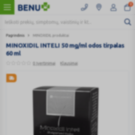
0
Pagrindinis
MINOXIDIL produktai
MINOXIDIL INTELI 50 mg/ml odos tirpalas
60 ml
0 Įvertinimai
Klausimai