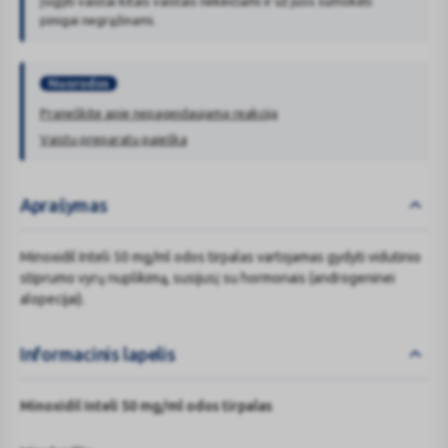
Įsigyti vaistai kitais vaistais nekeičiami ir už juos sumokėti
pinigai negrąžinami.
Nuorodos
Praneškite apie nepageidaujamą reakciją
Vaistų preparatų paieška
Aprašymas
Minoxidil Inteli 50 mg/ml odos tirpalas vartojamas gydyti vidutinio
stiprumo vyrų nuplikimą, susijusį su hormonais (androgeninei
alopecijai).
Informacinis lapelis
Minoxidil Inteli 50 mg/ml odos tirpalas