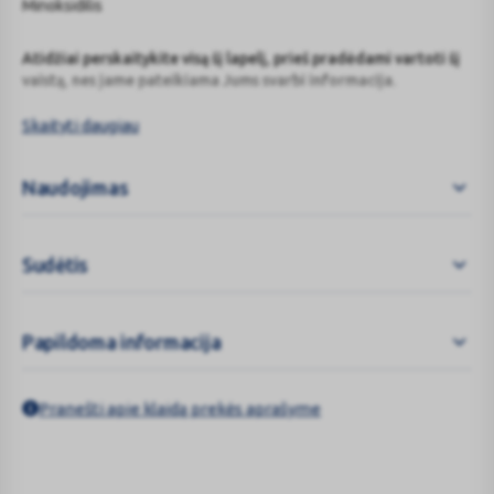
Minoksidilis
Atidžiai perskaitykite visą šį lapelį, prieš pradėdami vartoti šį
vaistą, nes jame pateikiama Jums svarbi informacija.
Skaityti daugiau
Visada vartokite šį vaistą tiksliai kaip aprašyta šiame lapelyje arba
kaip nurodė gydytojas arba vaistininkas.
Naudojimas
Neišmeskite šio lapelio, nes vėl gali prireikti jį perskaityti.
Jeigu norite sužinoti daugiau arba pasitarti, kreipkitės į
vaistininką.
Sudėtis
Jeigu pasireiškė šalutinis poveikis (net jeigu jis šiame lapelyje
nenurodytas), kreipkitės į gydytoją arba vaistininką. Žr. 4
skyrių.
Papildoma informacija
Jeigu per 4 mėn. Jūsų savijauta nepagerėjo arba net
pablogėjo, kreipkitės į gydytoją.
Lapelio
turinys
Pranešti apie klaidą prekės aprašyme
Kas yra Minoxidil Inteli ir kam jis vartojamas
Kas žinotina prieš vartojant Minoxidil Inteli
Kaip vartoti Minoxidil Inteli
Galimas šalutinis poveikis