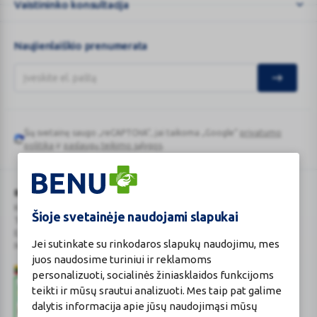
ypatingi
Vaistininko konsultacija
...
Naujienlaiškio prenumerata
Šią svetainę saugo „reCAPTCHA“, jai taikoma „Google“
privatumo
Google
politika
ir
paslaugų teikimo sąlygos
.
reCAPTCHA
BENU Vaistinė Lietuva, UAB
Kauno r. sav., Karmėlavos sen., Ramučių k., Gamybos g. 4
Šioje svetainėje naudojami slapukai
Tel. +370 37 225 522
E.p.
evaistine@benu.lt
Jei sutinkate su rinkodaros slapukų naudojimu, mes
Maisto tvarkymo subjektų registro numeris: 190004257
juos naudosime turiniui ir reklamoms
personalizuoti, socialinės žiniasklaidos funkcijoms
teikti ir mūsų srautui analizuoti. Mes taip pat galime
dalytis informacija apie jūsų naudojimąsi mūsų