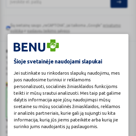
Šią svetainę saugo „reCAPTCHA“, jai taikoma „Google“
privatumo
Google
politika
ir
paslaugų teikimo sąlygos
.
reCAPTCHA
BENU Vaistinė Lietuva, UAB
Kauno r. sav., Karmėlavos sen., Ramučių k., Gamybos g. 4
Šioje svetainėje naudojami slapukai
Tel. +370 37 225 522
E.p.
evaistine@benu.lt
Jei sutinkate su rinkodaros slapukų naudojimu, mes
Maisto tvarkymo subjektų registro numeris: 190004257
juos naudosime turiniui ir reklamoms
personalizuoti, socialinės žiniasklaidos funkcijoms
teikti ir mūsų srautui analizuoti. Mes taip pat galime
dalytis informacija apie jūsų naudojimąsi mūsų
svetaine su mūsų socialinės žiniasklaidos, reklamos
ir analizės partneriais, kurie gali ją sujungti su kita
informacija, kurią jūs jiems pateikėte arba kurią jie
Valstybinė vaistų kontrolės tarnyba
surinko jums naudojantis jų paslaugomis.
prie Lietuvos Respublikos sveikatos apsaugos ministerijos
E.p.
vvkt@vvkt.lt
|
www.vvkt.lt