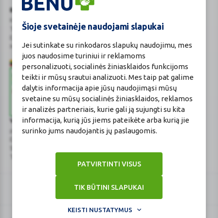
BENU Vaistinė Lietuva, UAB
Kauno r. sav., Karmėlavos sen., Ramučių k., Gamybos g. 4
Šioje svetainėje naudojami slapukai
Tel. +370 37 225 522
E.p.
evaistine@benu.lt
Jei sutinkate su rinkodaros slapukų naudojimu, mes
Maisto tvarkymo subjektų registro numeris: 190004257
juos naudosime turiniui ir reklamoms
personalizuoti, socialinės žiniasklaidos funkcijoms
teikti ir mūsų srautui analizuoti. Mes taip pat galime
dalytis informacija apie jūsų naudojimąsi mūsų
svetaine su mūsų socialinės žiniasklaidos, reklamos
ir analizės partneriais, kurie gali ją sujungti su kita
informacija, kurią jūs jiems pateikėte arba kurią jie
Valstybinė vaistų kontrolės tarnyba
surinko jums naudojantis jų paslaugomis.
prie Lietuvos Respublikos sveikatos apsaugos ministerijos
E.p.
vvkt@vvkt.lt
|
www.vvkt.lt
Studentų g. 45A
, Vilnius
Tel. +370 52 639264
PATVIRTINTI VISUS
TIK BŪTINI SLAPUKAI
KEISTI NUSTATYMUS