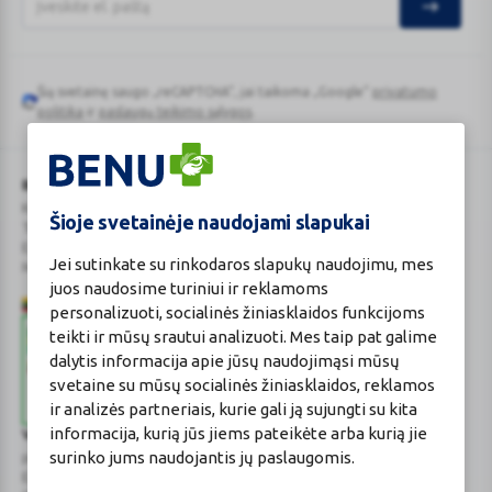
Šią svetainę saugo „reCAPTCHA“, jai taikoma „Google“
privatumo
Google
politika
ir
paslaugų teikimo sąlygos
.
reCAPTCHA
BENU Vaistinė Lietuva, UAB
Kauno r. sav., Karmėlavos sen., Ramučių k., Gamybos g. 4
Šioje svetainėje naudojami slapukai
Tel. +370 37 225 522
E.p.
evaistine@benu.lt
Jei sutinkate su rinkodaros slapukų naudojimu, mes
Maisto tvarkymo subjektų registro numeris: 190004257
juos naudosime turiniui ir reklamoms
personalizuoti, socialinės žiniasklaidos funkcijoms
teikti ir mūsų srautui analizuoti. Mes taip pat galime
dalytis informacija apie jūsų naudojimąsi mūsų
svetaine su mūsų socialinės žiniasklaidos, reklamos
ir analizės partneriais, kurie gali ją sujungti su kita
informacija, kurią jūs jiems pateikėte arba kurią jie
Valstybinė vaistų kontrolės tarnyba
surinko jums naudojantis jų paslaugomis.
prie Lietuvos Respublikos sveikatos apsaugos ministerijos
E.p.
vvkt@vvkt.lt
|
www.vvkt.lt