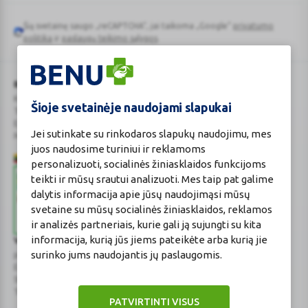
Šią svetainę saugo „reCAPTCHA“, jai taikoma „Google“
privatumo
Google
politika
ir
paslaugų teikimo sąlygos
.
reCAPTCHA
BENU Vaistinė Lietuva, UAB
Kauno r. sav., Karmėlavos sen., Ramučių k., Gamybos g. 4
Šioje svetainėje naudojami slapukai
Tel. +370 37 225 522
E.p.
evaistine@benu.lt
Jei sutinkate su rinkodaros slapukų naudojimu, mes
Maisto tvarkymo subjektų registro numeris: 190004257
juos naudosime turiniui ir reklamoms
personalizuoti, socialinės žiniasklaidos funkcijoms
teikti ir mūsų srautui analizuoti. Mes taip pat galime
dalytis informacija apie jūsų naudojimąsi mūsų
svetaine su mūsų socialinės žiniasklaidos, reklamos
ir analizės partneriais, kurie gali ją sujungti su kita
informacija, kurią jūs jiems pateikėte arba kurią jie
Valstybinė vaistų kontrolės tarnyba
surinko jums naudojantis jų paslaugomis.
prie Lietuvos Respublikos sveikatos apsaugos ministerijos
E.p.
vvkt@vvkt.lt
|
www.vvkt.lt
Studentų g. 45A
, Vilnius
Tel. +370 52 639264
PATVIRTINTI VISUS