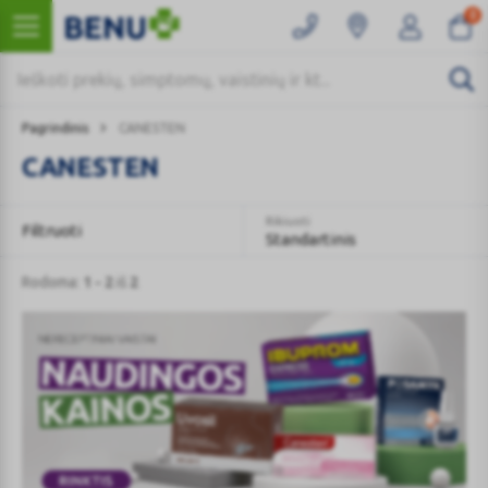
0
Pagrindinis
CANESTEN
CANESTEN
Rikiuoti
Filtruoti
Standartinis
Rodoma:
1 - 2
iš
2