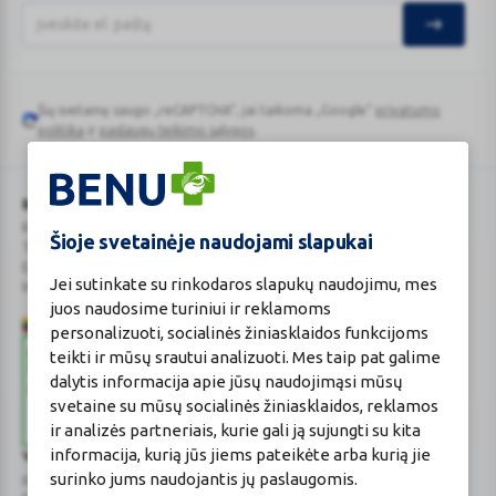
Šią svetainę saugo „reCAPTCHA“, jai taikoma „Google“
privatumo
Google
politika
ir
paslaugų teikimo sąlygos
.
reCAPTCHA
BENU Vaistinė Lietuva, UAB
Kauno r. sav., Karmėlavos sen., Ramučių k., Gamybos g. 4
Šioje svetainėje naudojami slapukai
Tel. +370 37 225 522
E.p.
evaistine@benu.lt
Jei sutinkate su rinkodaros slapukų naudojimu, mes
Maisto tvarkymo subjektų registro numeris: 190004257
juos naudosime turiniui ir reklamoms
personalizuoti, socialinės žiniasklaidos funkcijoms
teikti ir mūsų srautui analizuoti. Mes taip pat galime
dalytis informacija apie jūsų naudojimąsi mūsų
svetaine su mūsų socialinės žiniasklaidos, reklamos
ir analizės partneriais, kurie gali ją sujungti su kita
informacija, kurią jūs jiems pateikėte arba kurią jie
Valstybinė vaistų kontrolės tarnyba
surinko jums naudojantis jų paslaugomis.
prie Lietuvos Respublikos sveikatos apsaugos ministerijos