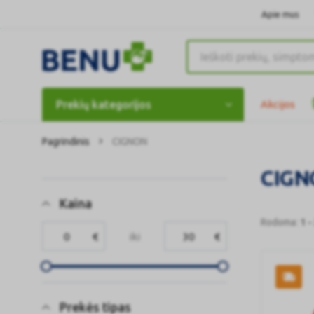
Apie mus
Prekių kategorijos
Akcijos
Pagrindinis
CIGNON
CIGN
Kaina
Rodoma:
1 -
€
iki
€
Prekės tipas