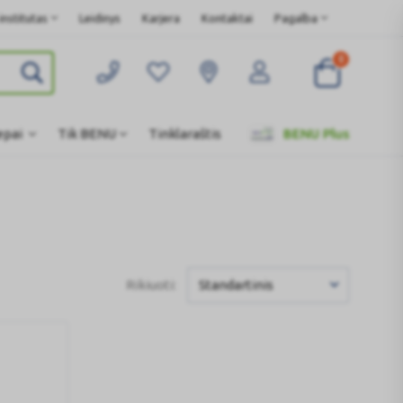
nstitutas
Leidinys
Karjera
Kontaktai
Pagalba
0
epai
Tik BENU
Tinklaraštis
BENU Plus
Rikiuoti:
Standartinis