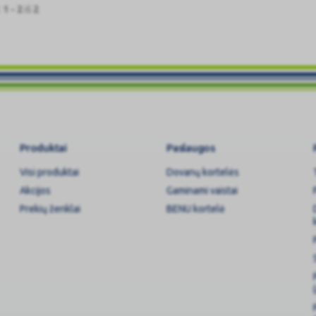
:
1 - 2
iš
2
Produktai
Paslaugos
Visi produktai
Dovanų kortelės
Akcijos
Gaminami vaistai
Prekių ženklai
BENU kortelė