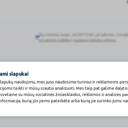
Šią svetainę saugo „reCAPTCHA“, jai taikoma „Googl
Google
privatumo politika
ir
paslaugų teikimo sąlygos
.
reCAPTCHA
ami slapukai
 slapukų naudojimu, mes juos naudosime turiniui ir reklamoms pers
cijoms teikti ir mūsų srautui analizuoti. Mes taip pat galime dalyti
vetaine su mūsų socialinės žiniasklaidos, reklamos ir analizės par
a informacija, kurią jūs jiems pateikėte arba kurią jie surinko jums n