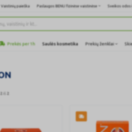
Vaistinių paieška
Paslaugos BENU fizinėse vaistinėse
Sveikos odos i
Prekės per 1h
Saulės kosmetika
Prekių ženklai
Ski
ON
 2
iš
2