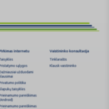
Pirkimas internetu
Vaistininko konsultacija
Taisyklės
Tinklaraštis
Pristatymo sąlygos
Klausk vaistininko
Dažniausiai užduodami
klausimai
Privatumo politika
Slapukų taisyklės
Prieinamumo pareiškimas
(Android)
Prieinamumo pareiškimas