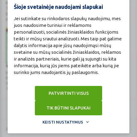
Kauno r. sav., Karmėlavos sen., Ramučių k., Gamybos g. 4
Šioje svetainėje naudojami slapukai
Tel. +370 37 225 522
E.p.
evaistine@benu.lt
Jei sutinkate su rinkodaros slapukų naudojimu, mes
Maisto tvarkymo subjektų registro numeris: 190004257
juos naudosime turiniui ir reklamoms
personalizuoti, socialinės žiniasklaidos funkcijoms
teikti ir mūsų srautui analizuoti. Mes taip pat galime
dalytis informacija apie jūsų naudojimąsi mūsų
svetaine su mūsų socialinės žiniasklaidos, reklamos
ir analizės partneriais, kurie gali ją sujungti su kita
informacija, kurią jūs jiems pateikėte arba kurią jie
Valstybinė vaistų kontrolės tarnyba
surinko jums naudojantis jų paslaugomis.
prie Lietuvos Respublikos sveikatos apsaugos ministerijos
E.p.
vvkt@vvkt.lt
|
www.vvkt.lt
Studentų g. 45A
, Vilnius
Tel. +370 52 639264
PATVIRTINTI VISUS
TIK BŪTINI SLAPUKAI
KEISTI NUSTATYMUS
© Visos teisės saugomos 2026 BENU