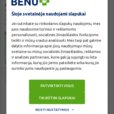
BENU Vaistinė Lietuva, UAB
Kauno r. sav., Karmėlavos sen., Ramučių k., Gamybos g. 4
Šioje svetainėje naudojami slapukai
Tel. +370 37 225 522
E.p.
evaistine@benu.lt
Jei sutinkate su rinkodaros slapukų naudojimu, mes
Maisto tvarkymo subjektų registro numeris: 190004257
juos naudosime turiniui ir reklamoms
personalizuoti, socialinės žiniasklaidos funkcijoms
teikti ir mūsų srautui analizuoti. Mes taip pat galime
dalytis informacija apie jūsų naudojimąsi mūsų
svetaine su mūsų socialinės žiniasklaidos, reklamos
ir analizės partneriais, kurie gali ją sujungti su kita
informacija, kurią jūs jiems pateikėte arba kurią jie
Valstybinė vaistų kontrolės tarnyba
surinko jums naudojantis jų paslaugomis.
prie Lietuvos Respublikos sveikatos apsaugos ministerijos
E.p.
vvkt@vvkt.lt
|
www.vvkt.lt
Studentų g. 45A
, Vilnius
Tel. +370 52 639264
PATVIRTINTI VISUS
TIK BŪTINI SLAPUKAI
KEISTI NUSTATYMUS