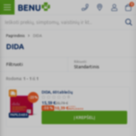
0
Pagrindinis
DIDA
DIDA
Rikiuoti
Filtruoti
Standartinis
Rodoma:
1 - 1
iš
1
DIDA, 60 tablečių
0
-25%
15,59
€
20,79
€
SU KODU
10,39
€
-50 %
PAPILDAI50
PAPILDAI50
Į KREPŠELĮ
DIDA,
60
tablečių