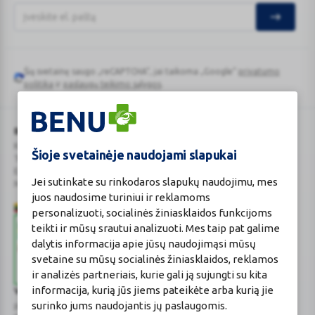
Šią svetainę saugo „reCAPTCHA“, jai taikoma „Google“
privatumo
Google
politika
ir
paslaugų teikimo sąlygos
.
reCAPTCHA
BENU Vaistinė Lietuva, UAB
Kauno r. sav., Karmėlavos sen., Ramučių k., Gamybos g. 4
Šioje svetainėje naudojami slapukai
Tel. +370 37 225 522
E.p.
evaistine@benu.lt
Jei sutinkate su rinkodaros slapukų naudojimu, mes
Maisto tvarkymo subjektų registro numeris: 190004257
juos naudosime turiniui ir reklamoms
personalizuoti, socialinės žiniasklaidos funkcijoms
teikti ir mūsų srautui analizuoti. Mes taip pat galime
dalytis informacija apie jūsų naudojimąsi mūsų
svetaine su mūsų socialinės žiniasklaidos, reklamos
ir analizės partneriais, kurie gali ją sujungti su kita
informacija, kurią jūs jiems pateikėte arba kurią jie
Valstybinė vaistų kontrolės tarnyba
surinko jums naudojantis jų paslaugomis.
prie Lietuvos Respublikos sveikatos apsaugos ministerijos