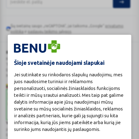
Šią svetainę saugo „reCAPTCHA“, jai taikoma „Google“
privatumo
Google
politika
ir
paslaugų teikimo sąlygos
.
reCAPTCHA
BENU Vaistinė Lietuva, UAB
Kauno r. sav., Karmėlavos sen., Ramučių k., Gamybos g. 4
Šioje svetainėje naudojami slapukai
Tel. +370 37 225 522
E.p.
evaistine@benu.lt
Jei sutinkate su rinkodaros slapukų naudojimu, mes
Maisto tvarkymo subjektų registro numeris: 190004257
juos naudosime turiniui ir reklamoms
personalizuoti, socialinės žiniasklaidos funkcijoms
teikti ir mūsų srautui analizuoti. Mes taip pat galime
dalytis informacija apie jūsų naudojimąsi mūsų
svetaine su mūsų socialinės žiniasklaidos, reklamos
ir analizės partneriais, kurie gali ją sujungti su kita
informacija, kurią jūs jiems pateikėte arba kurią jie
Valstybinė vaistų kontrolės tarnyba
surinko jums naudojantis jų paslaugomis.
prie Lietuvos Respublikos sveikatos apsaugos ministerijos
E.p.
vvkt@vvkt.lt
|
www.vvkt.lt