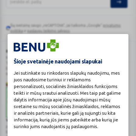
Šią svetainę saugo „reCAPTCHA“, jai taikoma „Google“
privatumo
Google
politika
ir
paslaugų teikimo sąlygos
.
reCAPTCHA
BENU Vaistinė Lietuva, UAB
Kauno r. sav., Karmėlavos sen., Ramučių k., Gamybos g. 4
Šioje svetainėje naudojami slapukai
Tel. +370 37 225 522
E.p.
evaistine@benu.lt
Jei sutinkate su rinkodaros slapukų naudojimu, mes
Maisto tvarkymo subjektų registro numeris: 190004257
juos naudosime turiniui ir reklamoms
personalizuoti, socialinės žiniasklaidos funkcijoms
teikti ir mūsų srautui analizuoti. Mes taip pat galime
dalytis informacija apie jūsų naudojimąsi mūsų
svetaine su mūsų socialinės žiniasklaidos, reklamos
ir analizės partneriais, kurie gali ją sujungti su kita
informacija, kurią jūs jiems pateikėte arba kurią jie
Valstybinė vaistų kontrolės tarnyba
surinko jums naudojantis jų paslaugomis.
prie Lietuvos Respublikos sveikatos apsaugos ministerijos
E.p.
vvkt@vvkt.lt
|
www.vvkt.lt