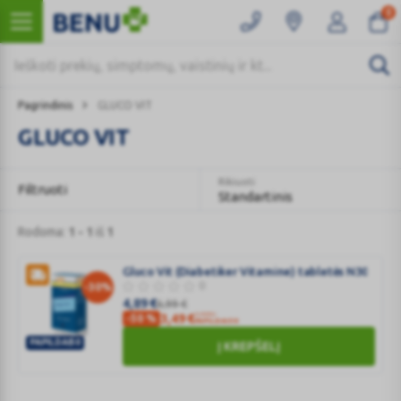
0
Pagrindinis
GLUCO VIT
GLUCO VIT
Rikiuoti
Filtruoti
Standartinis
Rodoma:
1 - 1
iš
1
Gluco Vit (Diabetiker Vitamine) tabletės N30
0
-30%
4,89
€
6,99
€
SU KODU
3,49
€
-50 %
PAPILDAI50
PAPILDAI50
Į KREPŠELĮ
Gluco
Vit
(Diabetiker