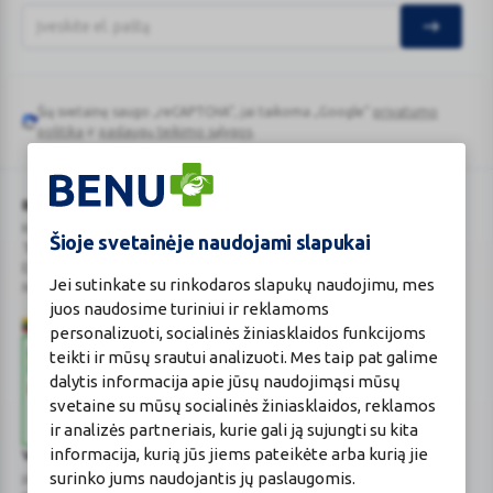
Šią svetainę saugo „reCAPTCHA“, jai taikoma „Google“
privatumo
Google
politika
ir
paslaugų teikimo sąlygos
.
reCAPTCHA
BENU Vaistinė Lietuva, UAB
Kauno r. sav., Karmėlavos sen., Ramučių k., Gamybos g. 4
Šioje svetainėje naudojami slapukai
Tel. +370 37 225 522
E.p.
evaistine@benu.lt
Jei sutinkate su rinkodaros slapukų naudojimu, mes
Maisto tvarkymo subjektų registro numeris: 190004257
juos naudosime turiniui ir reklamoms
personalizuoti, socialinės žiniasklaidos funkcijoms
teikti ir mūsų srautui analizuoti. Mes taip pat galime
dalytis informacija apie jūsų naudojimąsi mūsų
svetaine su mūsų socialinės žiniasklaidos, reklamos
ir analizės partneriais, kurie gali ją sujungti su kita
informacija, kurią jūs jiems pateikėte arba kurią jie
Valstybinė vaistų kontrolės tarnyba
surinko jums naudojantis jų paslaugomis.
prie Lietuvos Respublikos sveikatos apsaugos ministerijos