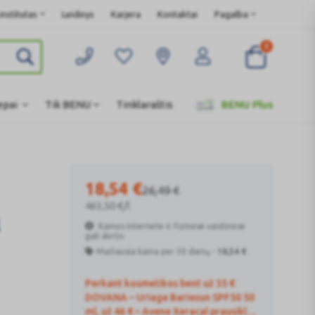
nstitutas
Leidinys
Karjera
Kontaktai
Pagalba
0
epai
Tik BENU
Tinklaraštis
BENU Plus
18,54
€
26,49
€
463,50
€
/l
Kainos internete ir fizinėse vaistinėse
gali skirtis
Mažiausia kaina per 30 dienų -
18,54
€
Perkant kosmetikos bent už 35 €
DOVANA – Uriage Bariesun SPF50 50
ml, už 46 € – Avene Xeracal prausiklis