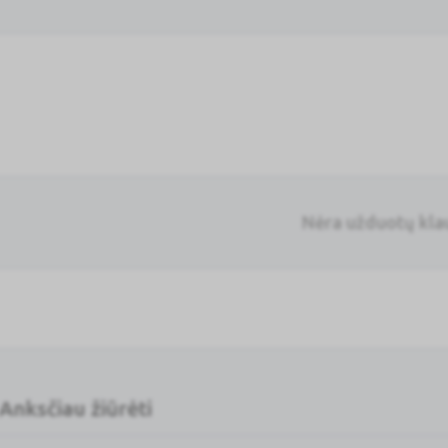
Nėra užduotų kl
Anksčiau žiūrėti