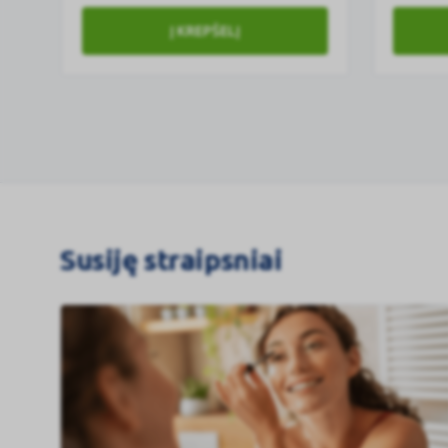
10,5g
-
Į KREPŠELĮ
lūpų
balzama
3.5
g
Susiję straipsniai