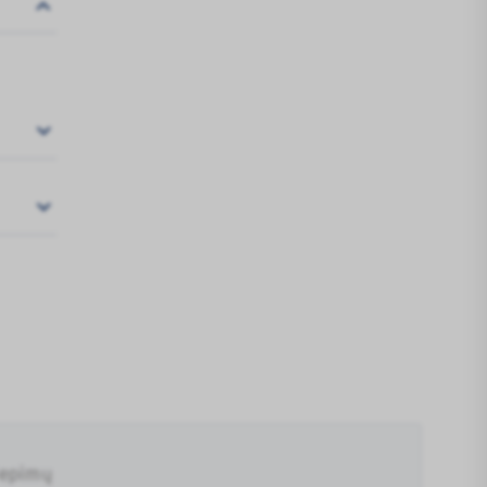
iepimų