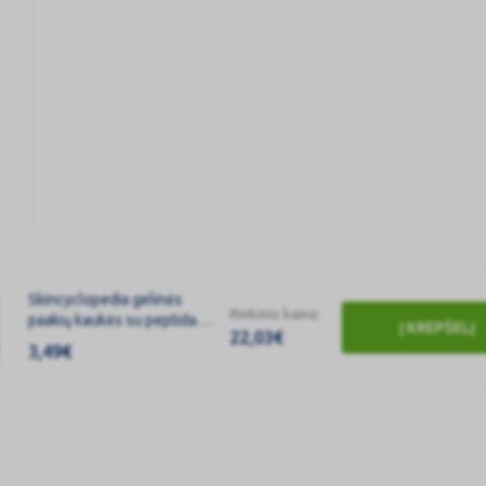
Skincyclopedia gelinės
Rinkinio kaina:
paakių kaukės su peptidais,
Į KREPŠELĮ
22,03
€
kofeinu, hialurono rūgštimi
3,49
€
ir kolagenu, 2 vnt.