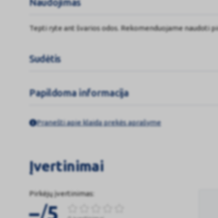
Naudojimas
Tepti ryte ant švarios odos. Rekomenduojame naudoti p
Sudėtis
Papildoma informacija
Pranešti apie klaidą prekės aprašyme
Įvertinimai
Pirkėjų įvertinimas:
/
–
5