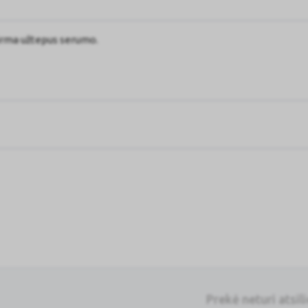
irma užtepus serumo.
Prekė neturi atsil