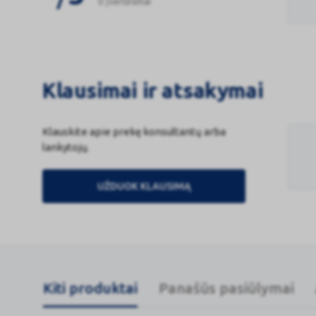
0 Įvertinimai
Klausimai ir atsakymai
Klauskite apie prekę konsultantų arba
lankytojų.
UŽDUOK KLAUSIMĄ
Kiti produktai
Panašūs pasiūlymai