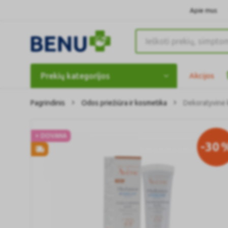
Apie mus
Prekių kategorijos
Akcijos
Pagrindinis
Odos priežiūra ir kosmetika
Dekoratyvinė
+ DOVANA
-30