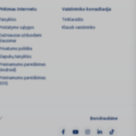
Pirkimas internetu
Vaistininko konsultacija
Taisyklės
Tinklaraštis
Pristatymo sąlygos
Klausk vaistininko
Dažniausiai užduodami
klausimai
Privatumo politika
Slapukų taisyklės
Prieinamumo pareiškimas
(Android)
Prieinamumo pareiškimas
(iOS)
Bendraukime
e“