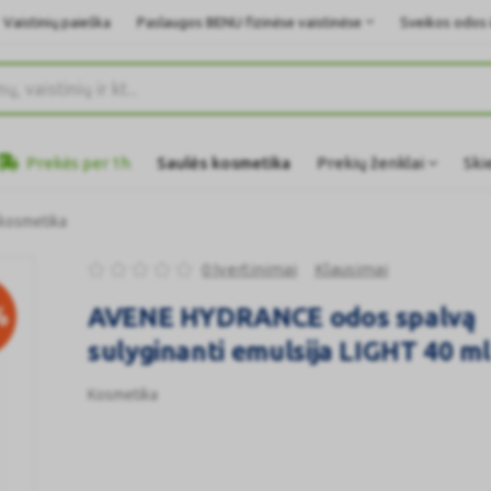
Vaistinių paieška
Paslaugos BENU fizinėse vaistinėse
Sveikos odos i
Prekės per 1h
Saulės kosmetika
Prekių ženklai
Ski
 kosmetika
0 Įvertinimai
Klausimai
%
AVENE HYDRANCE odos spalvą
sulyginanti emulsija LIGHT 40 ml
Kosmetika