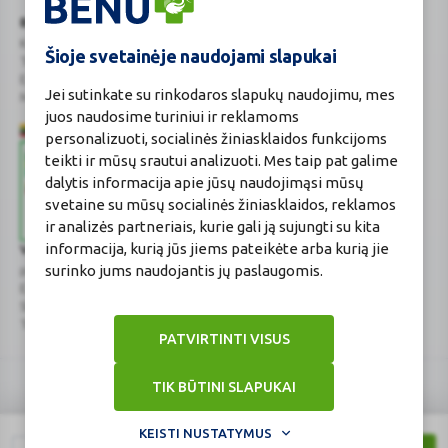
BENU Vaistinė Lietuva, UAB
Kauno r. sav., Karmėlavos sen., Ramučių k., Gamybos g. 4
Šioje svetainėje naudojami slapukai
Tel. +370 37 225 522
E.p.
evaistine@benu.lt
Jei sutinkate su rinkodaros slapukų naudojimu, mes
Maisto tvarkymo subjektų registro numeris: 190004257
juos naudosime turiniui ir reklamoms
personalizuoti, socialinės žiniasklaidos funkcijoms
teikti ir mūsų srautui analizuoti. Mes taip pat galime
dalytis informacija apie jūsų naudojimąsi mūsų
svetaine su mūsų socialinės žiniasklaidos, reklamos
ir analizės partneriais, kurie gali ją sujungti su kita
informacija, kurią jūs jiems pateikėte arba kurią jie
Valstybinė vaistų kontrolės tarnyba
surinko jums naudojantis jų paslaugomis.
prie Lietuvos Respublikos sveikatos apsaugos ministerijos
E.p.
vvkt@vvkt.lt
|
www.vvkt.lt
Studentų g. 45A
, Vilnius
Tel. +370 52 639264
PATVIRTINTI VISUS
TIK BŪTINI SLAPUKAI
KEISTI NUSTATYMUS