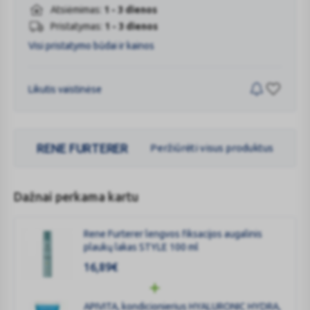
Atsiėmimas:
1 - 3 dienos
Pristatymas:
1 - 3 dienos
Visi pristatymo būdai ir kainos
Likutis vaistinėse
RENE FURTERER
Peržiūrėti visus produktus
Dažnai perkama kartu
Rene Furterer lengvos fiksacijos augalinis
plaukų lakas STYLE 100 ml
16,89
€
APIVITA, kondicionierius HYALURONIC HYDRA,