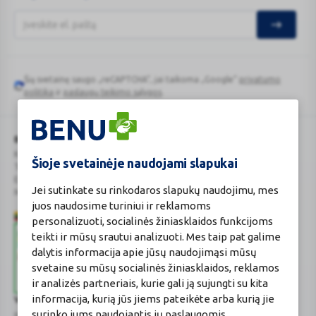
Šią svetainę saugo „reCAPTCHA“, jai taikoma „Google“
privatumo
Google
politika
ir
paslaugų teikimo sąlygos
.
reCAPTCHA
BENU Vaistinė Lietuva, UAB
Kauno r. sav., Karmėlavos sen., Ramučių k., Gamybos g. 4
Šioje svetainėje naudojami slapukai
Tel. +370 37 225 522
E.p.
evaistine@benu.lt
Jei sutinkate su rinkodaros slapukų naudojimu, mes
Maisto tvarkymo subjektų registro numeris: 190004257
juos naudosime turiniui ir reklamoms
personalizuoti, socialinės žiniasklaidos funkcijoms
teikti ir mūsų srautui analizuoti. Mes taip pat galime
dalytis informacija apie jūsų naudojimąsi mūsų
svetaine su mūsų socialinės žiniasklaidos, reklamos
ir analizės partneriais, kurie gali ją sujungti su kita
informacija, kurią jūs jiems pateikėte arba kurią jie
Valstybinė vaistų kontrolės tarnyba
surinko jums naudojantis jų paslaugomis.
prie Lietuvos Respublikos sveikatos apsaugos ministerijos