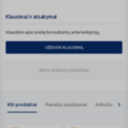
Klausimai ir atsakymai
Klauskite apie prekę konsultantų arba lankytojų.
UŽDUOK KLAUSIMĄ
Nėra užduotų klausimų
Kiti produktai
Panašūs pasiūlymai
Anksčiau žiūrėt