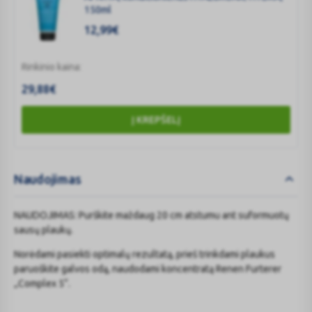
150ml
12,99
€
Rinkinio kaina:
29,88
€
Į KREPŠELĮ
Naudojimas
NAUDOJIMAS: Purškite maždaug 20 cm atstumu ant suformuotų
sausų plaukų.
Norėdami pasiekti optimalų rezultatą, prieš trinkdami plaukus
paruoškite galvos odą, naudodami koncentratą Renen Furterer
„Complex 5“.