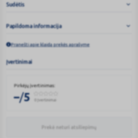
Sudėtis
Papildoma informacija
Pranešti apie klaidą prekės aprašyme
Įvertinimai
Pirkėjų įvertinimas:
/
–
5
0 Įvertinimai
Prekė neturi atsiliepimų