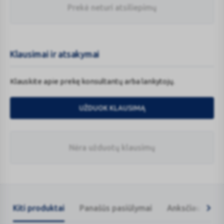
Prekė neturi atsiliepimų
Klausimai ir atsakymai
Klauskite apie prekę konsultantų arba lankytojų.
UŽDUOK KLAUSIMĄ
Nėra užduotų klausimų
Kiti produktai
Panašūs pasiūlymai
Anksčiau žiūrėt