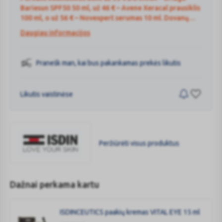
Bariesun SPF50 50 ml, už 46 € – Avene Xeracal prausiklis
100 ml, o už 56 € – Novexpert serumas 10 ml. Dovanų
skaičius ribotas. Dovana nepridedama pasirinkus prekių
Daugiau informacijos
pristatymą per 1 h.
Pranešk man, kai bus pakankamas prekės likutis
Likutis vaistinėse
Peržiūrėti visus produktus
ISDIN
Dažnai perkama kartu
ISDINCEUTICS paakių kremas VITAL EYE 15 ml