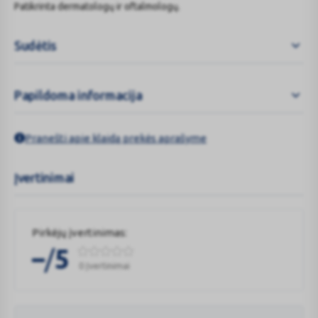
Patikrinta dermatologų ir oftalmologų.
Sudėtis
Papildoma informacija
Pranešti apie klaidą prekės aprašyme
Įvertinimai
Pirkėjų įvertinimas:
/
–
5
0 Įvertinimai