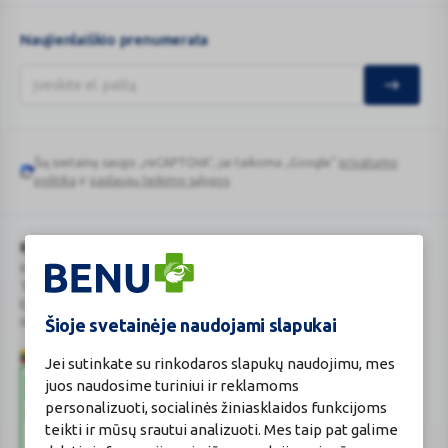
va
...
Naujienlaiškio prenumerata
Šią svetainę saugo „reCAPTCHA“, jai taikoma „Google“
privatumo
Google
politika
ir
paslaugų teikimo sąlygos
.
reCAPTCHA
BENU Vaistinė Lietuva, UAB
Kauno r. sav., Karmėlavos sen., Ramučių k., Gamybos g. 4
Tel. +370 37 225 522
E.p.
evaistine@benu.lt
Šioje svetainėje naudojami slapukai
Maisto tvarkymo subjektų registro numeris: 190004257
Jei sutinkate su rinkodaros slapukų naudojimu, mes
juos naudosime turiniui ir reklamoms
personalizuoti, socialinės žiniasklaidos funkcijoms
teikti ir mūsų srautui analizuoti. Mes taip pat galime