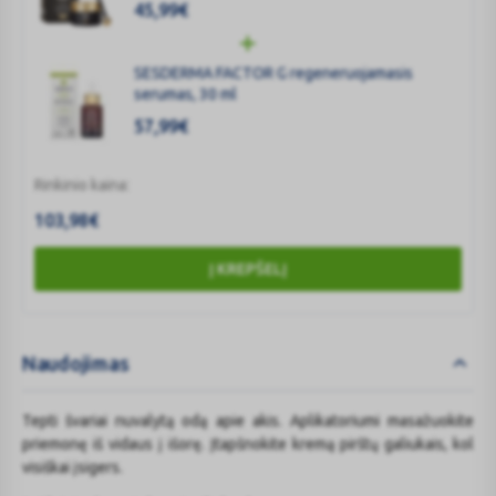
45,99
€
SESDERMA FACTOR G regeneruojamasis
serumas, 30 ml
57,99
€
Rinkinio kaina:
103,98
€
Į KREPŠELĮ
Naudojimas
Tepti švariai nuvalytą odą apie akis. Aplikatoriumi masažuokite
priemonę iš vidaus į išorę. Įtapšnokite kremą pirštų galiukais, kol
visiškai įsigers.