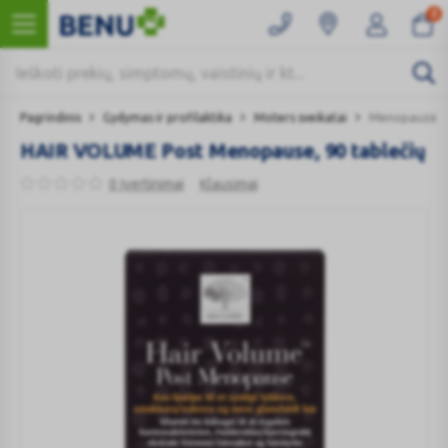
0
Pagrindinis
Gydymas ir profilaktika
Moters sveikatai
Menopauzė
HAIR VOLUME Post Menopause, 90 tablečių
0 Įvertinimai
Klausimai