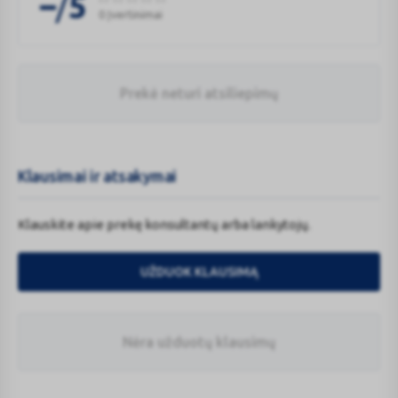
/
–
5
0 Įvertinimai
Prekė neturi atsiliepimų
Klausimai ir atsakymai
Klauskite apie prekę konsultantų arba lankytojų.
UŽDUOK KLAUSIMĄ
Nėra užduotų klausimų