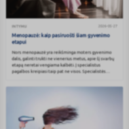
Menopauzė:
2026-05-27
INTYMU
kaip
pasiruošti
Menopauzė: kaip pasiruošti šiam gyvenimo
šiam
etapui
gyvenimo
Nors menopauzė yra reikšminga moters gyvenimo
etapui
dalis, galinti trukti ne vienerius metus, apie šį svarbų
etapą neretai vengiama kalbėti. Į specialistus
pagalbos kreipiasi taip pat ne visos. Specialistės
aptarė dažniausius menopauzės simptomus ir jų
poveikį kasdieniam gyvenimui, papasakojo, kaip
atpažinti artėjančią menopauzę, atskleidė, kodėl
moterys dažnai nelinkusios atvirauti, ir patarė, kokie
kasdieniai įpročiai bei preparatai gali padėti palaikyti
gerą savijautą šiuo laikotarpiu.