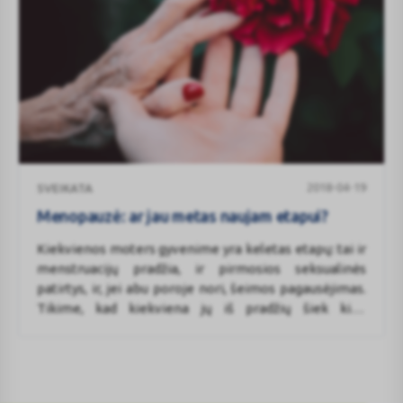
Menopauzė:
2018-04-19
SVEIKATA
ar
jau
Menopauzė: ar jau metas naujam etapui?
metas
Kiekvienos moters gyvenime yra keletas etapų: tai ir
naujam
menstruacijų pradžia, ir pirmosios seksualinės
etapui?
patirtys, ir, jei abu poroje nori, šeimos pagausėjimas.
Tikime, kad kiekviena jų iš pradžių šiek kiek
neramino – juk nežinojai, kaip viskas bus?