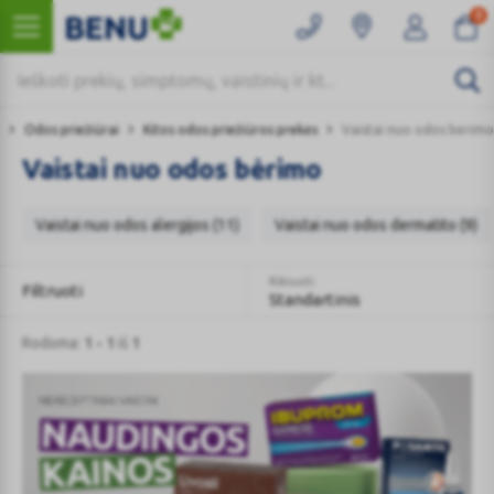
0
Odos priežiūrai
Kitos odos priežiūros prekės
Vaistai nuo odos bėrimo
Vaistai nuo odos bėrimo
Vaistai nuo odos alergijos (11)
Vaistai nuo odos dermatito (9)
Rikiuoti
Filtruoti
Standartinis
Rodoma:
1 - 1
iš
1