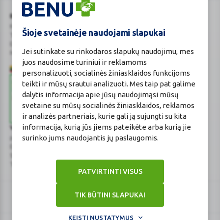
BENU Vaistinė Lietuva, UAB
Kauno r. sav., Karmėlavos sen., Ramučių k., Gamybos g. 4
Šioje svetainėje naudojami slapukai
Tel. +370 37 225 522
E.p.
evaistine@benu.lt
Jei sutinkate su rinkodaros slapukų naudojimu, mes
Maisto tvarkymo subjektų registro numeris: 190004257
juos naudosime turiniui ir reklamoms
personalizuoti, socialinės žiniasklaidos funkcijoms
teikti ir mūsų srautui analizuoti. Mes taip pat galime
dalytis informacija apie jūsų naudojimąsi mūsų
svetaine su mūsų socialinės žiniasklaidos, reklamos
ir analizės partneriais, kurie gali ją sujungti su kita
informacija, kurią jūs jiems pateikėte arba kurią jie
Valstybinė vaistų kontrolės tarnyba
surinko jums naudojantis jų paslaugomis.
prie Lietuvos Respublikos sveikatos apsaugos ministerijos
E.p.
vvkt@vvkt.lt
|
www.vvkt.lt
Studentų g. 45A
, Vilnius
Tel. +370 52 639264
PATVIRTINTI VISUS
TIK BŪTINI SLAPUKAI
KEISTI NUSTATYMUS