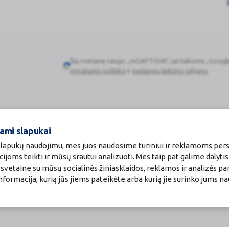
t esate nėščia, arba planuojate pastoti, tai prieš vartodama š
 žindyvėms.
Šią svetainę saugo „reCAPTCHA“, jai taikoma „Googl
Google
privatumo politika
ir
paslaugų teikimo sąlygos
.
reCAPTCHA
rtojamas rekomenduojamomis dozėmis, gebėjimo vairuoti ar 
ami slapukai
 slapukų naudojimu, mes juos naudosime turiniui ir reklamoms pers
cijoms teikti ir mūsų srautui analizuoti. Mes taip pat galime dalyti
a etanolio
vetaine su mūsų socialinės žiniasklaidos, reklamos ir analizės par
a informacija, kurią jūs jiems pateikėte arba kurią jie surinko jums n
o, t.y. 598 mg dozėje. Toks dozėje esantis alkoholio kiekis atitin
isto sudėtyje, nesukelia pastebimo poveikio.
VALENTIS