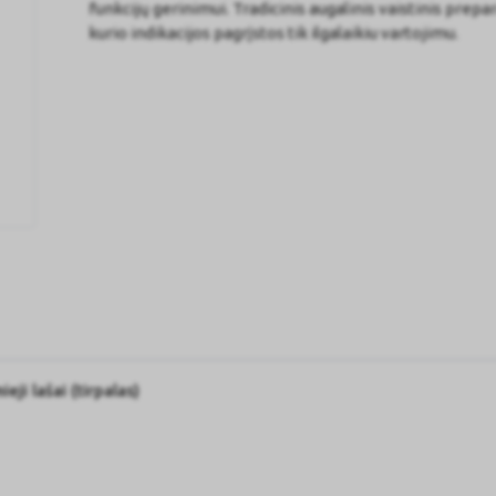
funkcijų gerinimui. Tradicinis augalinis vaistinis prepa
kurio indikacijos pagrįstos tik ilgalaikiu vartojimu.
eji lašai (tirpalas)