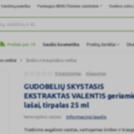
Vaistinių paieška
Paslaugos BENU fizinėse vaistinėse
Sveikos odos i
Prekės per 1h
Saulės kosmetika
Prekių ženklai
Ski
os veiklai
Širdies ir kraujotakos veiklai
0 Įvertinimai
Klausimai
GUDOBELIŲ SKYSTASIS
EKSTRAKTAS VALENTIS geriamie
lašai, tirpalas 25 ml
Informacinis lapelis
Nereceptinis vaistas
Tradicinis augalinis vaistas, vartojamas širdies ir krauj