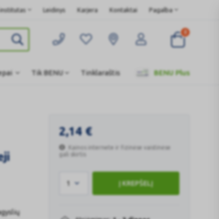
nstitutas
Leidinys
Karjera
Kontaktai
Pagalba
0
epai
Tik BENU
Tinklaraštis
BENU Plus
2,14
€
Kainos internete ir fizinėse vaistinėse
ji
gali skirtis
1
Į KREPŠELĮ
agyslių