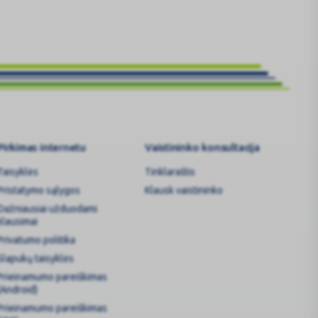
veikatos
Pirkimas internetu
Vaistininko konsultacija
Taisyklės
Tinklaraštis
Pristatymo sąlygos
Klausk vaistininko
Dažniausiai užduodami
klausimai
Privatumo politika
Slapukų taisyklės
Prieinamumo pareiškimas
(Android)
Prieinamumo pareiškimas