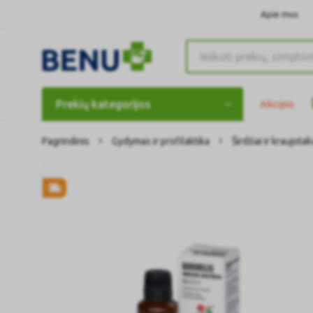
Apie mus
Prekių kategorijos
Akcijos
Pagrindinis
Gydymas ir profilaktika
Širdžiai ir kraujotak