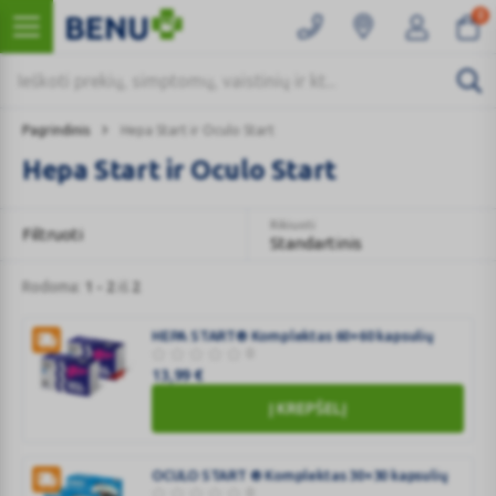
0
Pagrindinis
Hepa Start ir Oculo Start
Hepa Start ir Oculo Start
Rikiuoti
Filtruoti
Standartinis
Rodoma:
1 - 2
iš
2
HEPA START® Komplektas 60+60 kapsulių
0
13,99
€
Į KREPŠELĮ
HEPA
START®
Komplektas
OCULO START ® Komplektas 30+30 kapsulių
60+60
0