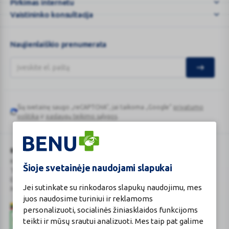
vaistinė
Pirkimas internetu
internete
Vaistininko konsultacija
...
Naujienlaiškio prenumerata
Šią svetainę saugo „reCAPTCHA“, jai taikoma „Google“
privatumo
Google
politika
ir
paslaugų teikimo sąlygos
.
reCAPTCHA
BENU Vaistinė Lietuva, UAB
Kauno r. sav., Karmėlavos sen., Ramučių k., Gamybos g. 4
Šioje svetainėje naudojami slapukai
Tel. +370 37 225 522
E.p.
evaistine@benu.lt
Jei sutinkate su rinkodaros slapukų naudojimu, mes
Maisto tvarkymo subjektų registro numeris: 190004257
juos naudosime turiniui ir reklamoms
personalizuoti, socialinės žiniasklaidos funkcijoms
teikti ir mūsų srautui analizuoti. Mes taip pat galime