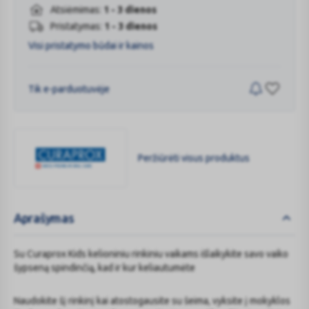
Atsiėmimas:
1 - 3 dienos
Pristatymas:
1 - 3 dienos
Visi pristatymo būdai ir kainos
Tik e-parduotuvėje
Peržiūrėti visus produktus
CURAPROX
Aprašymas
Su Curaprox Kids kelioniniu rinkiniu vaikams išlaikykite savo vaiko
šypseną spindinčią, kad ir kur keliautumėte
Naudokite šį rinkinį kai atostogausite su šeima, vyksite į mokyklos