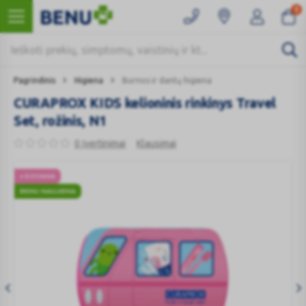
0
Pagrindinis
Higiena
Burnos ir dantų higiena
CURAPROX KIDS kelioninis rinkinys Travel
Set, rožinis, N1
0 Įvertinimai
Klausimai
+ DOVANA
BENU NAUJIENA