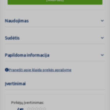
Naudojimas
Sudėtis
Papildoma informacija
Pranešti apie klaidą prekės aprašyme
Įvertinimai
Pirkėjų įvertinimas: