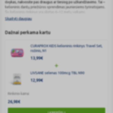
išvykas, nakvosite pas draugus ar tiesiog po užkandžiavimo. Tai –
kelioninis dantų priežiūros sprendimas jauniesiems tyrinėtojams.
Šis kelioninis rinkinys yra skirtas 6–12 metų vaikams.
Skaityti daugiau
Dažnai perkama kartu
CURAPROX KIDS kelioninis rinkinys Travel Set,
rožinis, N1
13,99
€
LIVSANE selenas 100mcg TBL N90
12,99
€
Rinkinio kaina:
26,98
€
Į KREPŠELĮ