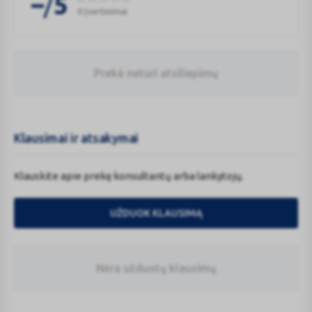
/
–
5
0 Įvertinimai
Prekė neturi atsiliepimų
Klausimai ir atsakymai
Klauskite apie prekę konsultantų arba lankytojų.
UŽDUOK KLAUSIMĄ
Nėra užduotų klausimų