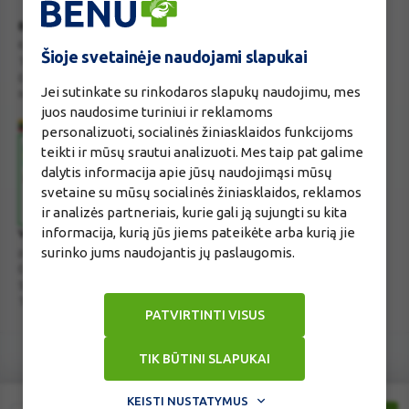
BENU Vaistinė Lietuva, UAB
Kauno r. sav., Karmėlavos sen., Ramučių k., Gamybos g. 4
Šioje svetainėje naudojami slapukai
Tel. +370 37 225 522
E.p.
evaistine@benu.lt
Jei sutinkate su rinkodaros slapukų naudojimu, mes
Maisto tvarkymo subjektų registro numeris: 190004257
juos naudosime turiniui ir reklamoms
personalizuoti, socialinės žiniasklaidos funkcijoms
teikti ir mūsų srautui analizuoti. Mes taip pat galime
dalytis informacija apie jūsų naudojimąsi mūsų
svetaine su mūsų socialinės žiniasklaidos, reklamos
ir analizės partneriais, kurie gali ją sujungti su kita
informacija, kurią jūs jiems pateikėte arba kurią jie
Valstybinė vaistų kontrolės tarnyba
surinko jums naudojantis jų paslaugomis.
prie Lietuvos Respublikos sveikatos apsaugos ministerijos
E.p.
vvkt@vvkt.lt
|
www.vvkt.lt
Studentų g. 45A
, Vilnius
Tel. +370 52 639264
PATVIRTINTI VISUS
TIK BŪTINI SLAPUKAI
KEISTI NUSTATYMUS