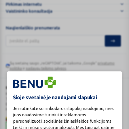
internete
Pirkimas internetu
–
Vaistininko konsultacija
...
Naujienlaiškio prenumerata
Šią svetainę saugo „reCAPTCHA“, jai taikoma „Google“
privatumo
Google
politika
ir
paslaugų teikimo sąlygos
.
reCAPTCHA
BENU Vaistinė Lietuva, UAB
Kauno r. sav., Karmėlavos sen., Ramučių k., Gamybos g. 4
Šioje svetainėje naudojami slapukai
Tel. +370 37 225 522
E.p.
evaistine@benu.lt
Jei sutinkate su rinkodaros slapukų naudojimu, mes
Maisto tvarkymo subjektų registro numeris: 190004257
juos naudosime turiniui ir reklamoms
personalizuoti, socialinės žiniasklaidos funkcijoms
teikti ir mūsų srautui analizuoti. Mes taip pat galime