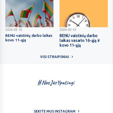
šv.
Velykų
metu
BENU
BENU
2026-03-10
2026-02-13
vaistinių
vaistinių
BENU vaistinių darbo laikas
BENU vaistinių darbo
kovo 11-ąją
laikas vasario 16-ąją ir
darbo
darbo
kovo 11-ąją
laikas
laikas
kovo
vasario
VISI STRAIPSNIAI
11-
16-
ąją
ąją
ir
kovo
11-
ąją
SEKITE MUS INSTAGRAM