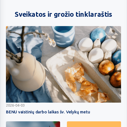
Sveikatos ir grožio tinklaraštis
BENU
2026-04-03
vaistinių
BENU vaistinių darbo laikas šv. Velykų metu
darbo
laikas