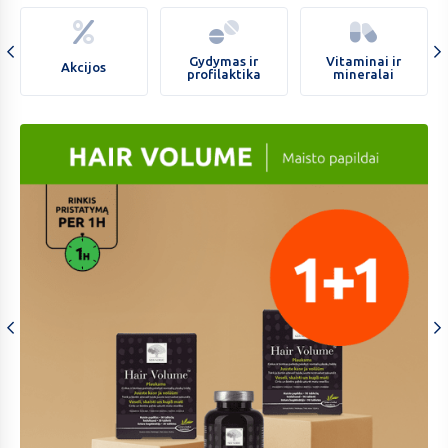
Veido
ir
kūno
Gydymas ir
Vitaminai ir
Akcijos
profilaktika
mineralai
kosmetika
carousel