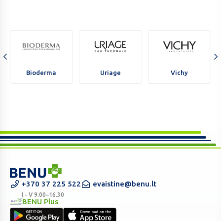
Bioderma
Uriage
Vichy
Bioderma
Uriage
Vichy
BENU
+370 37 225 522
evaistine@benu.lt
vaistinė
I - V 9.00–16.30
BENU Plus
internete
BENU
–
Plus