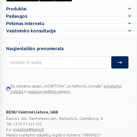
Nes
Produktai
jūs
Paslaugos
ypatingi!
Pirkimas internetu
Vaistininko konsultacija
Naujienlaiškio prenumerata
Šią svetainę saugo „reCAPTCHA“, jai taikoma „Google“
privatumo
Google
politika
ir
paslaugų teikimo sąlygos
.
reCAPTCHA
BENU Vaistinė Lietuva, UAB
Kauno r. sav., Karmėlavos sen., Ramučių k., Gamybos g. 4
Tel. +370 37 225 522
E.p.
evaistine@benu.lt
Maisto tvarkymo subjektų registro numeris: 190004257