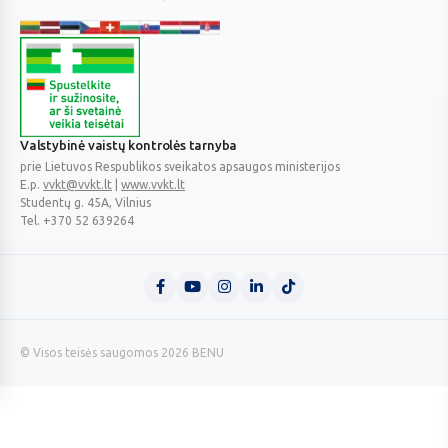
Valstybinė vaistų kontrolės tarnyba
prie Lietuvos Respublikos sveikatos apsaugos ministerijos
E.p.
vvkt@vvkt.lt
|
www.vvkt.lt
Studentų g. 45A
, Vilnius
Tel. +370 52 639264
© Visos teisės saugomos 2026 BENU