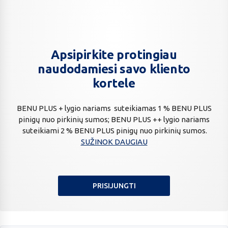
Apsipirkite protingiau
Apsipirkite
protingiau
naudodamiesi savo kliento
naudodamiesi
kortele
savo
kliento
BENU PLUS + lygio nariams suteikiamas 1 % BENU PLUS
kortele
pinigų nuo pirkinių sumos; BENU PLUS ++ lygio nariams
suteikiami 2 % BENU PLUS pinigų nuo pirkinių sumos.
SUŽINOK DAUGIAU
PRISIJUNGTI