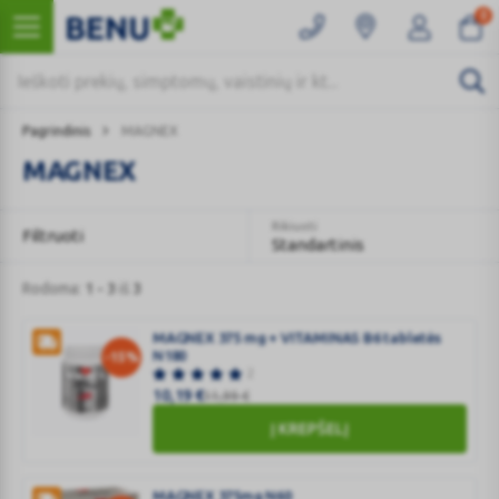
0
Pagrindinis
MAGNEX
MAGNEX
Rikiuoti
Filtruoti
Standartinis
Rodoma:
1 - 3
iš
3
MAGNEX 375 mg + VITAMINAS B6 tabletės
N180
-15%
2
10,19
€
11,99
€
Į KREPŠELĮ
MAGNEX
375
mg
MAGNEX 375mg N60