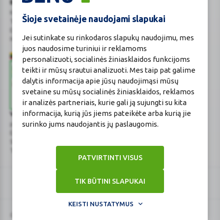
BENU Vaistinė Lietuva, UAB
Kauno r. sav., Karmėlavos sen., Ramučių k., Gamybos g. 4
Šioje svetainėje naudojami slapukai
Tel. +370 37 225 522
E.p.
evaistine@benu.lt
Jei sutinkate su rinkodaros slapukų naudojimu, mes
Maisto tvarkymo subjektų registro numeris: 190004257
juos naudosime turiniui ir reklamoms
personalizuoti, socialinės žiniasklaidos funkcijoms
teikti ir mūsų srautui analizuoti. Mes taip pat galime
dalytis informacija apie jūsų naudojimąsi mūsų
svetaine su mūsų socialinės žiniasklaidos, reklamos
ir analizės partneriais, kurie gali ją sujungti su kita
informacija, kurią jūs jiems pateikėte arba kurią jie
Valstybinė vaistų kontrolės tarnyba
surinko jums naudojantis jų paslaugomis.
prie Lietuvos Respublikos sveikatos apsaugos ministerijos
E.p.
vvkt@vvkt.lt
|
www.vvkt.lt
Studentų g. 45A
, Vilnius
Tel. +370 52 639264
PATVIRTINTI VISUS
TIK BŪTINI SLAPUKAI
KEISTI NUSTATYMUS
© Visos teisės saugomos 2026 BENU