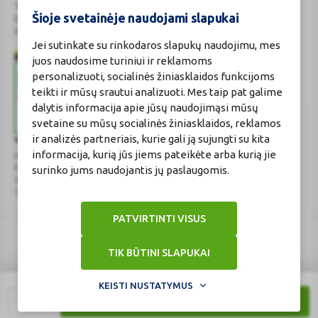
Tel. +370 37 225 522
Šioje svetainėje naudojami slapukai
E.p.
evaistine@benu.lt
Maisto tvarkymo subjektų registro numeris: 190004257
Jei sutinkate su rinkodaros slapukų naudojimu, mes
juos naudosime turiniui ir reklamoms
personalizuoti, socialinės žiniasklaidos funkcijoms
teikti ir mūsų srautui analizuoti. Mes taip pat galime
dalytis informacija apie jūsų naudojimąsi mūsų
svetaine su mūsų socialinės žiniasklaidos, reklamos
ir analizės partneriais, kurie gali ją sujungti su kita
Valstybinė vaistų kontrolės tarnyba
informacija, kurią jūs jiems pateikėte arba kurią jie
prie Lietuvos Respublikos sveikatos apsaugos ministerijos
E.p.
vvkt@vvkt.lt
|
www.vvkt.lt
surinko jums naudojantis jų paslaugomis.
Studentų g. 45A
, Vilnius
Tel. +370 52 639264
PATVIRTINTI VISUS
TIK BŪTINI SLAPUKAI
KEISTI NUSTATYMUS
© Visos teisės saugomos 2026 BENU
1
Į KREPŠELĮ