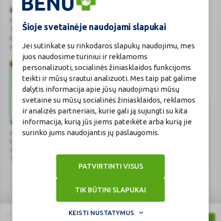
BENU Vaistinė Lietuva, UAB
Pasitarkite su gydytoju arba vaistininku, prieš pradėdami vartoti
Kauno r. sav., Karmėlavos sen., Ramučių k., Gamybos g. 4
Propolis MDF.
Šioje svetainėje naudojami slapukai
Tel. +370 37 225 522
E.p.
evaistine@benu.lt
Jei sutinkate su rinkodaros slapukų naudojimu, mes
Maisto tvarkymo subjektų registro numeris: 190004257
Propolis gali sukelti alergiją bičių produktams jautriems žmonėms.
juos naudosime turiniui ir reklamoms
personalizuoti, socialinės žiniasklaidos funkcijoms
Vaikams ir paaugliams
teikti ir mūsų srautui analizuoti. Mes taip pat galime
dalytis informacija apie jūsų naudojimąsi mūsų
Vaistinio preparato nerekomenduojama vartoti jaunesniems kaip
svetaine su mūsų socialinės žiniasklaidos, reklamos
12 metų vaikams, kadangi jo saugumas vaikams iki 12 metų
ir analizės partneriais, kurie gali ją sujungti su kita
neištirtas.
informacija, kurią jūs jiems pateikėte arba kurią jie
Valstybinė vaistų kontrolės tarnyba
surinko jums naudojantis jų paslaugomis.
prie Lietuvos Respublikos sveikatos apsaugos ministerijos
Kiti vaistai ir Propolis MDF
E.p.
vvkt@vvkt.lt
|
www.vvkt.lt
Studentų g. 45A
, Vilnius
Tel. +370 52 639264
Jeigu vartojate ar neseniai vartojote kitų vaistų, arba dėl to nesate
PATVIRTINTI VISUS
tikri, apie tai pasakykite gydytojui arba vaistininkui.
TIK BŪTINI SLAPUKAI
Nėštumas ir, žindymo laikotarpis, ir vaisingumas
KEISTI NUSTATYMUS
Jeigu esate nėščia, žindote kūdikį, manote, kad galbūt esate