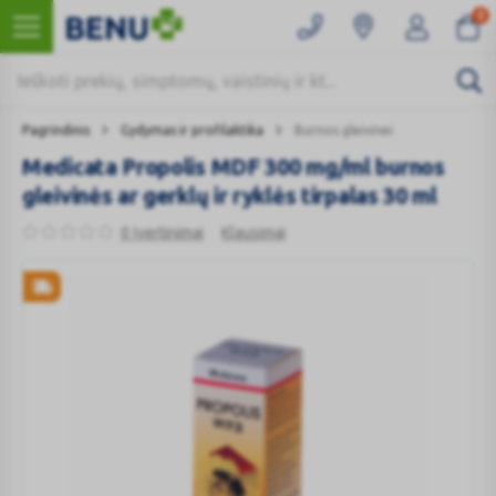
0
Pagrindinis
Gydymas ir profilaktika
Burnos gleivinei
Medicata Propolis MDF 300 mg/ml burnos
gleivinės ar gerklų ir ryklės tirpalas 30 ml
0 Įvertinimai
Klausimai