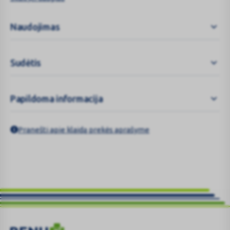
Visada vartokite šį vaistą tiksliai, kaip aprašyta šiame lapelyje arba
kaip nurodė gydytojas arba vaistininkas.
Naudojimas
Neišmeskite šio lapelio, nes vėl gali prireikti jį perskaityti.
Jeigu norite sužinoti daugiau arba pasitarti, kreipkitės į
Sudėtis
vaistininką.
Jeigu pasireiškė šalutinis poveikis (net jeigu jis šiame lapelyje
nenurodytas), kreipkitės į gydytoją arba vaistininką. Žr. 4
Papildoma informacija
skyrių.
Jeigu per 7 dienas Jūsų savijauta nepagerėjo arba net
pablogėjo, kreipkitės į gydytoją.
Lapelio turinys
Pranešti apie klaidą prekės aprašyme
Apie ką rašoma šiame lapelyje?
Kas yra Propolis MDF ir kam jis vartojamas
Kas žinotina prieš vartojant Propolis MDF
Kaip vartoti Propolis MDF
Galimas šalutinis poveikis
Kaip laikyti Propolis MDF
Pakuotės turinys ir kita informacija