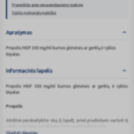
Praneškite apie nepageidaujamą reakciją
Vaistų preparatų paieška
Aprašymas
Propolis MDF 300 mg/ml burnos gleivinės ar gerklų ir ryklės
tirpalas.
Informacinis lapelis
Propolis MDF 300 mg/ml burnos gleivinės ar gerklų ir ryklės
tirpalas
Propolis
Atidžiai perskaitykite visą šį lapelį, prieš pradėdami vartoti šį
vaistą, nes jame pateikiama Jums svarbi informacija.
Skaityti daugiau