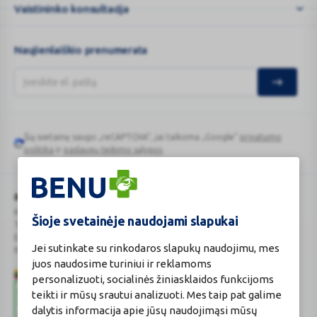
Vaistininko konsultacija
Naujienlaiškio prenumerata
Šią svetainę saugo „reCAPTCHA“, jai taikoma „Google“
privatumo
Google
politika
ir
paslaugų teikimo sąlygos
.
reCAPTCHA
BENU Vaistinė Lietuva, UAB
Kauno r. sav., Karmėlavos sen., Ramučių k., Gamybos g. 4
Šioje svetainėje naudojami slapukai
Tel. +370 37 225 522
E.p.
evaistine@benu.lt
Jei sutinkate su rinkodaros slapukų naudojimu, mes
Maisto tvarkymo subjektų registro numeris: 190004257
juos naudosime turiniui ir reklamoms
personalizuoti, socialinės žiniasklaidos funkcijoms
teikti ir mūsų srautui analizuoti. Mes taip pat galime
dalytis informacija apie jūsų naudojimąsi mūsų