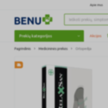
Apie mus
Prekių kategorijos
Akcijos
Pagrindinis
Medicininės prekės
Ortopedija