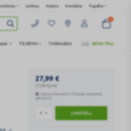
nstitutas
Leidinys
Karjera
Kontaktai
Pagalba
0
epai
Tik BENU
Tinklaraštis
BENU Plus
27,99
€
27,99
€
/vnt
Kainos internete ir fizinėse vaistinėse
gali skirtis
1
Į KREPŠELĮ
99
€