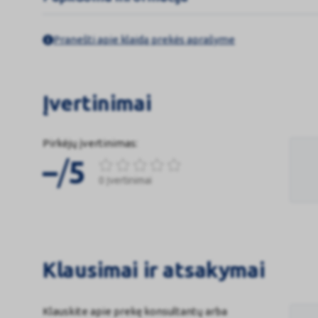
Pranešti apie klaidą prekės aprašyme
Įvertinimai
Pirkėjų įvertinimas:
/
–
5
0 Įvertinimai
Klausimai ir atsakymai
Klauskite apie prekę konsultantų arba