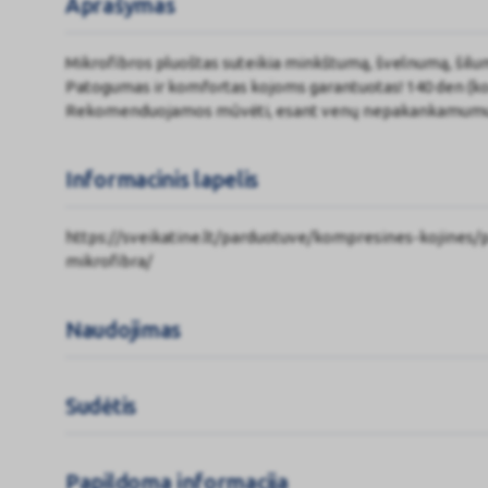
Aprašymas
Mikrofibros pluoštas suteikia minkštumą, švelnumą, šilu
Patogumas ir komfortas kojoms garantuotas! 140 den (ko
Rekomenduojamos mūvėti, esant venų nepakankamumui, a
Informacinis lapelis
https://sveikatine.lt/parduotuve/kompresines-kojines/
mikrofibra/
Naudojimas
Sudėtis
Papildoma informacija