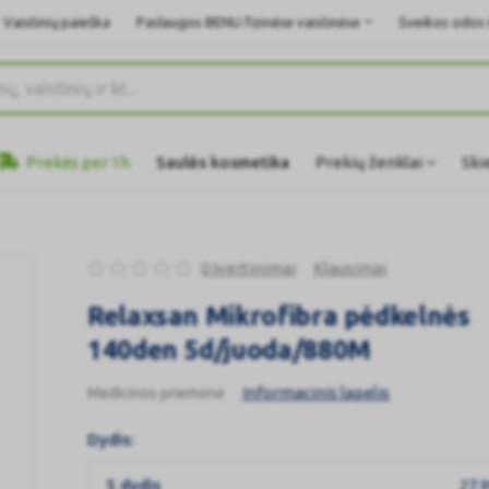
Vaistinių paieška
Paslaugos BENU fizinėse vaistinėse
Sveikos odos i
Prekės per 1h
Saulės kosmetika
Prekių ženklai
Ski
0 Įvertinimai
Klausimai
Relaxsan Mikrofibra pėdkelnės
140den 5d/juoda/880M
Informacinis lapelis
Medicinos priemonė
Dydis:
5 dydis
27,