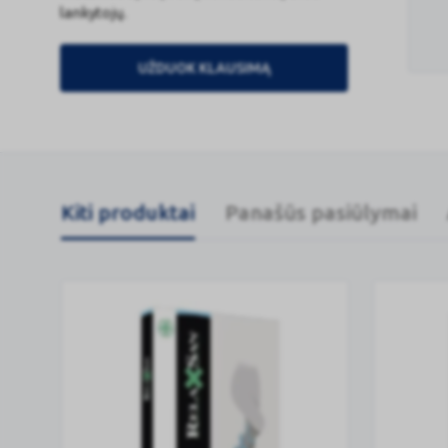
lankytojų.
UŽDUOK KLAUSIMĄ
Kiti produktai
Panašūs pasiūlymai