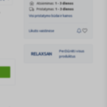
Atsiėmimas:
1 - 3 dienos
Pristatymas:
1 - 3 dienos
Visi pristatymo būdai ir kainos
Likutis vaistinėse
Peržiūrėti visus
RELAXSAN
produktus