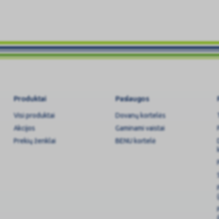
Produktai
Paslaugos
Visi produktai
Dovanų kortelės
Akcijos
Gaminami vaistai
Prekių ženklai
BENU kortelė