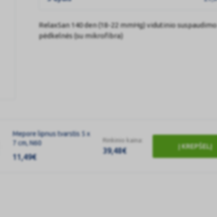
RelaxSan 140 den (18-22 mmHg) vidutinio suspaudimo
pėdkelnės (su mikrofibra)
Mepore lipnus tvarstis 5 x
Rinkinio kaina:
7 cm, N60
Į KREPŠELĮ
39,48
€
11,49
€