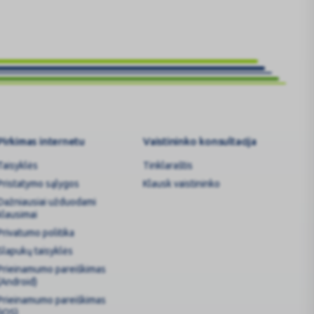
Pirkimas internetu
Vaistininko konsultacija
Taisyklės
Tinklaraštis
Pristatymo sąlygos
Klausk vaistininko
Dažniausiai užduodami
klausimai
Privatumo politika
Slapukų taisyklės
Prieinamumo pareiškimas
(Android)
Prieinamumo pareiškimas
(iOS)