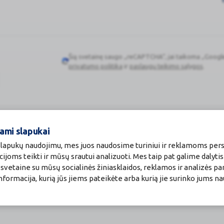
Šią svetainę saugo „reCAPTCHA“, jai taikoma „Googl
Google
privatumo politika
ir
paslaugų teikimo sąlygos
.
reCAPTCHA
ami slapukai
 slapukų naudojimu, mes juos naudosime turiniui ir reklamoms pers
cijoms teikti ir mūsų srautui analizuoti. Mes taip pat galime dalyti
vetaine su mūsų socialinės žiniasklaidos, reklamos ir analizės par
a informacija, kurią jūs jiems pateikėte arba kurią jie surinko jums n