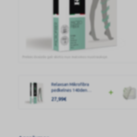
Prekės išvaizda gali skirtis nuo matomos nuotraukoje.
Relaxsan
Mikrofibra
pėdkelnės
Relaxsan Mikrofibra
140den
pėdkelnės 140den
5d/juoda/880M
5d/juoda/880M
27,99
€