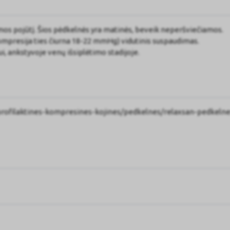
mos pojūtį. Šios pėdkelnės yra matinės, beveik neperšviečiamos.
mpresija ties čiurna 18-22 mmHg) vidutinis suspaudimas.
nkstyvoje venų išsiplėtimo stadijoje.
profilaktines-kompresines-kojines/pedkelnes/relaxsan-pedkelne