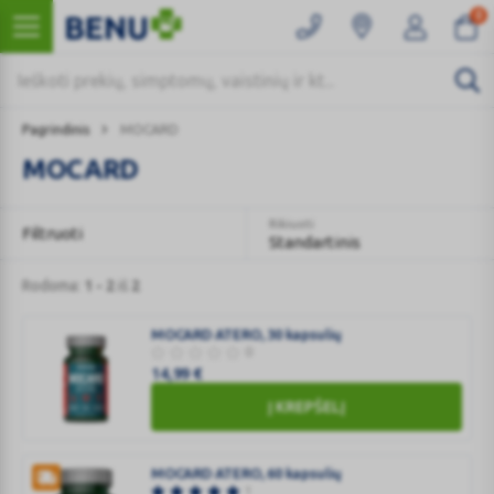
0
Pagrindinis
MOCARD
MOCARD
Rikiuoti
Filtruoti
Standartinis
Rodoma:
1 - 2
iš
2
MOCARD ATERO, 30 kapsulių
0
14,99
€
Į KREPŠELĮ
MOCARD
ATERO,
MOCARD ATERO, 60 kapsulių
30
1