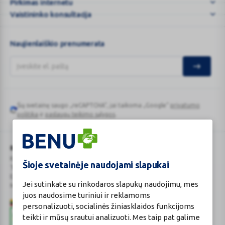
jūs
Pirkimas internetu
ypatingi!
Vaistininko konsultacija
Naujienlaiškio prenumerata
Šią svetainę saugo „reCAPTCHA“, jai taikoma „Google“
privatumo
Google
politika
ir
paslaugų teikimo sąlygos
.
reCAPTCHA
BENU Vaistinė Lietuva, UAB
Kauno r. sav., Karmėlavos sen., Ramučių k., Gamybos g. 4
Šioje svetainėje naudojami slapukai
Tel. +370 37 225 522
E.p.
evaistine@benu.lt
Jei sutinkate su rinkodaros slapukų naudojimu, mes
Maisto tvarkymo subjektų registro numeris: 190004257
juos naudosime turiniui ir reklamoms
personalizuoti, socialinės žiniasklaidos funkcijoms
teikti ir mūsų srautui analizuoti. Mes taip pat galime