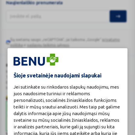
Naujienlaiškio prenumerata
Šią svetainę saugo „reCAPTCHA“, jai taikoma „Google“
privatumo
Google
politika
ir
paslaugų teikimo sąlygos
.
reCAPTCHA
BENU Vaistinė Lietuva, UAB
Kauno r. sav., Karmėlavos sen., Ramučių k., Gamybos g. 4
Šioje svetainėje naudojami slapukai
Tel. +370 37 225 522
E.p.
evaistine@benu.lt
Jei sutinkate su rinkodaros slapukų naudojimu, mes
Maisto tvarkymo subjektų registro numeris: 190004257
juos naudosime turiniui ir reklamoms
personalizuoti, socialinės žiniasklaidos funkcijoms
teikti ir mūsų srautui analizuoti. Mes taip pat galime
dalytis informacija apie jūsų naudojimąsi mūsų
svetaine su mūsų socialinės žiniasklaidos, reklamos
ir analizės partneriais, kurie gali ją sujungti su kita
informacija, kurią jūs jiems pateikėte arba kurią jie
Valstybinė vaistų kontrolės tarnyba