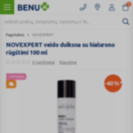
0
Pagrindinis
NOVEXPERT
NOVEXPERT veido dulksna su hialurono
rūgštimi 100 ml
0 Įvertinimai
Klausimai
+ DOVANA
-40
%*