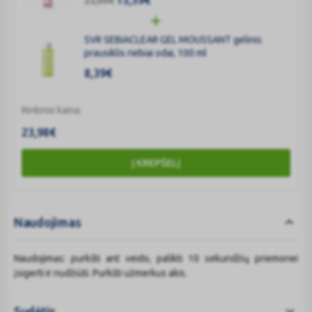
15,59
€
25,99
€
SVR SEBIACLEAR GEL MOUSSANT gelinis
prausiklis riebiai odai, 100 ml
8,39
€
Rinkinio kaina:
23,98
€
Į KREPŠELĮ
Naudojimas
Naudojimas: purkšti ant veido, palikti 10 sekundžių priemonei
įsigerti ir nudžiūti. Purkšti užmerkus akis.
Sudėtis