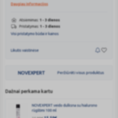
skaičius ribotas. Dovana nepridedama pasirinkus prekių
Daugiau informacijos
pristatymą per 1 h.
Atsiėmimas:
1 - 3 dienos
Pristatymas:
1 - 3 dienos
Visi pristatymo būdai ir kainos
Likutis vaistinėse
NOVEXPERT
Peržiūrėti visus produktus
Dažnai perkama kartu
NOVEXPERT veido dulksna su hialurono
rūgštimi 100 ml