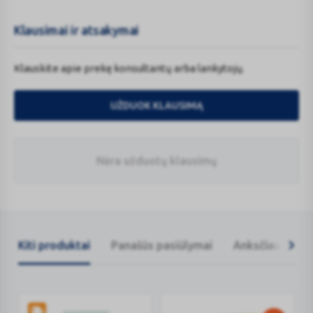
Klausimai ir atsakymai
Klauskite apie prekę konsultantų arba lankytojų.
UŽDUOK KLAUSIMĄ
Nėra užduotų klausimų
Kiti produktai
Panašūs pasiūlymai
Anksčiau žiūrėt