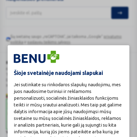
Šią svetainę saugo „reCAPTCHA“, jai taikoma „Google“
privatumo
Google
politika
ir
paslaugų teikimo sąlygos
.
reCAPTCHA
BENU Vaistinė Lietuva, UAB
Kauno r. sav., Karmėlavos sen., Ramučių k., Gamybos g. 4
Šioje svetainėje naudojami slapukai
Tel. +370 37 225 522
E.p.
evaistine@benu.lt
Jei sutinkate su rinkodaros slapukų naudojimu, mes
Maisto tvarkymo subjektų registro numeris: 190004257
juos naudosime turiniui ir reklamoms
personalizuoti, socialinės žiniasklaidos funkcijoms
teikti ir mūsų srautui analizuoti. Mes taip pat galime
dalytis informacija apie jūsų naudojimąsi mūsų
svetaine su mūsų socialinės žiniasklaidos, reklamos
ir analizės partneriais, kurie gali ją sujungti su kita
informacija, kurią jūs jiems pateikėte arba kurią jie
Valstybinė vaistų kontrolės tarnyba