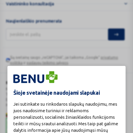
Vaistininko konsultacija
Naujienlaiškio prenumerata
Šią svetainę saugo „reCAPTCHA“, jai taikoma „Google“
privatumo
Google
politika
ir
paslaugų teikimo sąlygos
.
reCAPTCHA
BENU Vaistinė Lietuva, UAB
Kauno r. sav., Karmėlavos sen., Ramučių k., Gamybos g. 4
Šioje svetainėje naudojami slapukai
Tel. +370 37 225 522
E.p.
evaistine@benu.lt
Jei sutinkate su rinkodaros slapukų naudojimu, mes
Maisto tvarkymo subjektų registro numeris: 190004257
juos naudosime turiniui ir reklamoms
personalizuoti, socialinės žiniasklaidos funkcijoms
teikti ir mūsų srautui analizuoti. Mes taip pat galime
dalytis informacija apie jūsų naudojimąsi mūsų