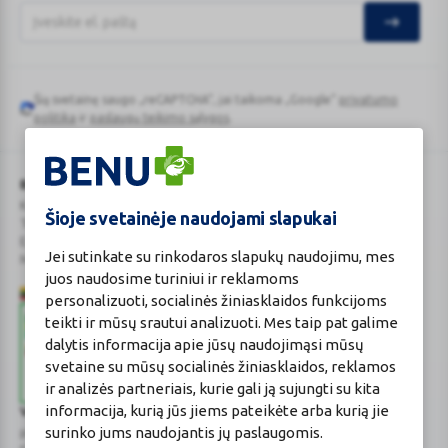
Šią svetainę saugo „reCAPTCHA“, jai taikoma „Google“
privatumo
Google
politika
ir
paslaugų teikimo sąlygos
.
reCAPTCHA
BENU Vaistinė Lietuva, UAB
Kauno r. sav., Karmėlavos sen., Ramučių k., Gamybos g. 4
Šioje svetainėje naudojami slapukai
Tel. +370 37 225 522
E.p.
evaistine@benu.lt
Jei sutinkate su rinkodaros slapukų naudojimu, mes
Maisto tvarkymo subjektų registro numeris: 190004257
juos naudosime turiniui ir reklamoms
personalizuoti, socialinės žiniasklaidos funkcijoms
teikti ir mūsų srautui analizuoti. Mes taip pat galime
dalytis informacija apie jūsų naudojimąsi mūsų
svetaine su mūsų socialinės žiniasklaidos, reklamos
ir analizės partneriais, kurie gali ją sujungti su kita
informacija, kurią jūs jiems pateikėte arba kurią jie
Valstybinė vaistų kontrolės tarnyba
surinko jums naudojantis jų paslaugomis.
prie Lietuvos Respublikos sveikatos apsaugos ministerijos