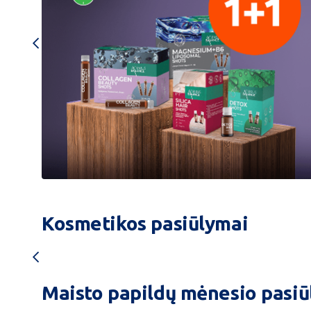
Symbiosys
-30
Kosmetikos pasiūlymai
Maisto papildų mėnesio pasiū