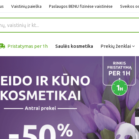
us
Vaistinių paieška
Paslaugos BENU fizinėse vaistinėse
Sveikos od
Pristatymas per 1h
Saulės kosmetika
Prekių ženklai