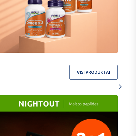
Now
Ibes
-10
-50
VISI PRODUKTAI