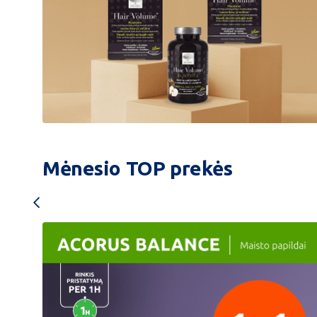
Hair
volume
1+1
Mėnesio TOP prekės