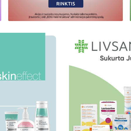
Atrinktoms
prekėms
-50%