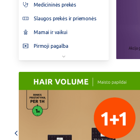
Medicininės prekės
Slaugos prekės ir priemonės
Mamai ir vaikui
Pirmoji pagalba
202604
top
50
papildu
carousel