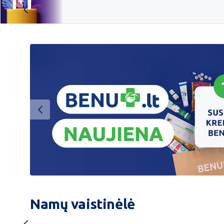
Omniva
Namų vaistinėlė