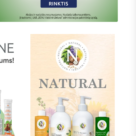
Atrinktoms
prekėms
-40%