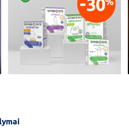
Nightout
2+1
lymai