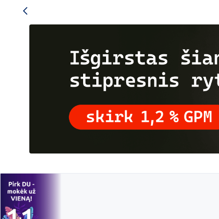
Skirk
1,2%
organizacijai
„Gelbėkit
vaikus“