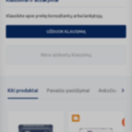
Klauskite apie prekę konsultantų arba lankytojų.
UŽDUOK KLAUSIMĄ
Nėra užduotų klausimų
Kiti produktai
Panašūs pasiūlymai
Anksčiau žiūrėt
-20%