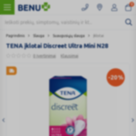
0
Pagrindinis
Slauga
Suaugusiųjų slauga
Įklotai
TENA įklotai Discreet Ultra Mini N28
0 Įvertinimai
Klausimai
-20
%