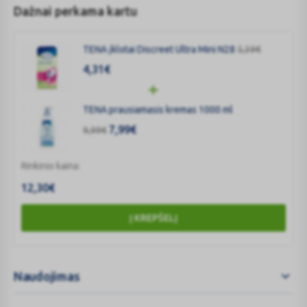
kvapo atsiradimo.
Dažnai perkama kartu
Pagaminti iš minkštos, orui laidžios medžiagos.
Dermatologų patikrinti.
TENA įklotai Discreet Ultra Mini N28
5,39
€
4,31
€
TENA prausiamasis kremas 1000 ml
7,99
€
9,99
€
Rinkinio kaina:
12,30
€
Į KREPŠELĮ
Naudojimas