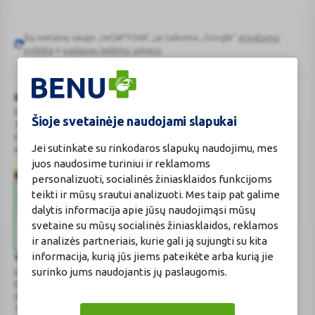
Šią svetainę saugo „reCAPTCHA“, jai taikoma „Google“
privatumo
Google
politika
ir
paslaugų teikimo sąlygos
.
reCAPTCHA
BENU Vaistinė Lietuva, UAB
Kauno r. sav., Karmėlavos sen., Ramučių k., Gamybos g. 4
Šioje svetainėje naudojami slapukai
Tel. +370 37 225 522
E.p.
evaistine@benu.lt
Jei sutinkate su rinkodaros slapukų naudojimu, mes
Maisto tvarkymo subjektų registro numeris: 190004257
juos naudosime turiniui ir reklamoms
personalizuoti, socialinės žiniasklaidos funkcijoms
teikti ir mūsų srautui analizuoti. Mes taip pat galime
dalytis informacija apie jūsų naudojimąsi mūsų
svetaine su mūsų socialinės žiniasklaidos, reklamos
ir analizės partneriais, kurie gali ją sujungti su kita
informacija, kurią jūs jiems pateikėte arba kurią jie
Valstybinė vaistų kontrolės tarnyba
surinko jums naudojantis jų paslaugomis.
prie Lietuvos Respublikos sveikatos apsaugos ministerijos
E.p.
vvkt@vvkt.lt
|
www.vvkt.lt
Studentų g. 45A
, Vilnius
Tel. +370 52 639264