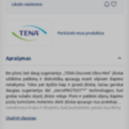
Likutis vaistinėse
Peržiūrėti visus produktus
TENA
Aprašymas
Itin ploni, bet daug sugeriantys „TENA Discreet Ultra Mini“ įklotai
užtiktina patikimą ir diskretišką apsaugą esant silpnam šlapimo
nelaikymui. Tokio pat dydžio kaip ir įprasti įklotai, tačiau gerokai
daugiau sugeriantys dėl „microPROTEXT™“ technologijos, kuri
greitai sulaiko skystį įkloto viduje. Ploni ir patikimi silpną šlapimo
pūslę turinčioms moterims skirti įklotai apsaugo nuo pratekėjimo,
nemalonaus kvapo ir drėgmės, kad jaustumėtės gaiviai visą dieną.
Nepastebimi ir saugūs.
Skaityti daugiau
Suteikia trejopą apsaugą nuo pratekėjimo, kvapo ir drėgmės.
Fresh Odour Control™ technologija apsaugo nuo nemalonaus