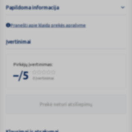
Papildoma informacija
Pranešti apie klaidą prekės aprašyme
Įvertinimai
Pirkėjų įvertinimas:
/
–
5
0 Įvertinimai
Prekė neturi atsiliepimų
Klausimai ir atsakymai