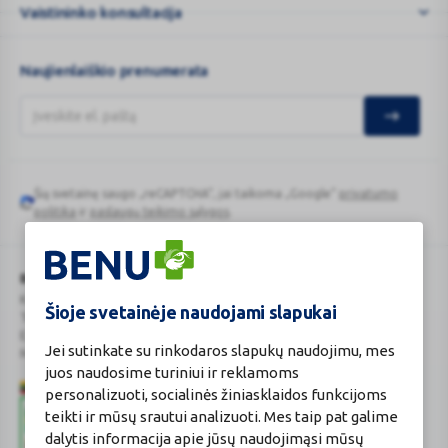
Vaistininko konsultacija
Naujienlaiškio prenumerata
Šią svetainę saugo „reCAPTCHA“, jai taikoma „Google“
privatumo
Google
politika
ir
paslaugų teikimo sąlygos
.
reCAPTCHA
BENU Vaistinė Lietuva, UAB
Kauno r. sav., Karmėlavos sen., Ramučių k., Gamybos g. 4
Šioje svetainėje naudojami slapukai
Tel. +370 37 225 522
E.p.
evaistine@benu.lt
Jei sutinkate su rinkodaros slapukų naudojimu, mes
Maisto tvarkymo subjektų registro numeris: 190004257
juos naudosime turiniui ir reklamoms
personalizuoti, socialinės žiniasklaidos funkcijoms
teikti ir mūsų srautui analizuoti. Mes taip pat galime
dalytis informacija apie jūsų naudojimąsi mūsų