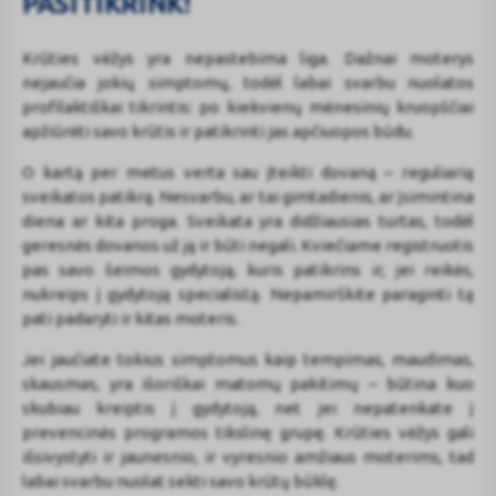
PASITIKRINK!
Krūties vėžys yra nepastebima liga. Dažnai moterys
nejaučia jokių simptomų, todėl labai svarbu nuolatos
profilaktiškai tikrintis: po kiekvienų mėnesinių kruopščiai
apžiūrėti savo krūtis ir patikrinti jas apčiuopos būdu.
O kartą per metus verta sau įteikti dovaną – reguliarią
sveikatos patikrą. Nesvarbu, ar tai gimtadienis, ar įsimintina
diena ar kita proga. Sveikata yra didžiausias turtas, todėl
geresnės dovanos už ją ir būti negali. Kviečiame registruotis
pas savo šeimos gydytoją, kuris patikrins ir, jei reikės,
nukreips į gydytoją specialistą. Nepamirškite paraginti tą
pati padaryti ir kitas moteris.
Jei jaučiate tokius simptomus kaip tempimas, maudimas,
skausmas, yra išoriškai matomų pakitimų – būtina kuo
skubiau kreiptis į gydytoją, net jei nepatenkate į
prevencinės programos tikslinę grupę. Krūties vėžys gali
išsivystyti ir jaunesnio, ir vyresnio amžiaus moterims, tad
labai svarbu nuolat sekti savo krūtų būklę.