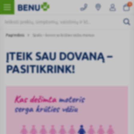
0
Pagrindinis
Spalis – kovos su krūties vėžiu mėnuo
ĮTEIK SAU DOVANĄ –
PASITIKRINK!