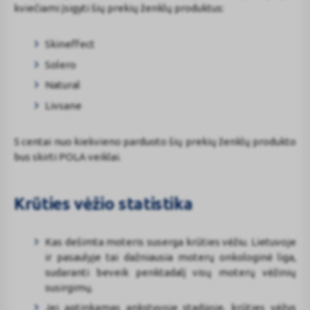
kviečiami įsigyti šių prekių ženklų produktus:
Skineffect
Solero
Natural
Livsane
5 centai nuo kiekvieno parduoto šių prekių ženklų produkto
bus skirti POLA veiklai.
Krūties vėžio statistika
Kas dešimta moteris suserga krūties vėžiu. Lietuvoje
ir pasaulyje tai dažniausia moterų onkologinė liga,
sudaranti beveik penktadalį visų moterų vėžinių
susirgimų.
Jei aptinkamas ankstyvoje stadijoje, krūties vėžys