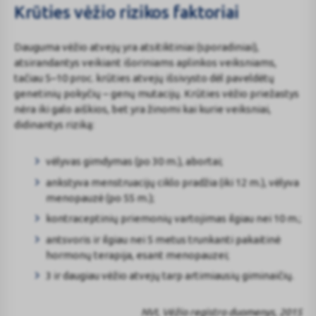
Krūties vėžio rizikos faktoriai
Dauguma vėžio atvejų yra atsitiktiniai (sporadiniai),
atsirandantys veikiant išoriniams aplinkos veiksniams,
tačiau 5–10 proc. krūties atvejų išsivysto dėl paveldėtų
genetinių pokyčių – genų mutacijų. Krūties vėžio priežastys
nėra iki galo aiškios, bet yra žinomi kai kurie veiksniai,
didinantys riziką:
vėlyvas gimdymas (po 30 m.), abortai;
ankstyva menstruacijų ciklo pradžia (iki 12 m.), vėlyva
menopauzė (po 55 m.);
kontraceptinių priemonių vartojimas ilgiau nei 10 m.;
antsvoris ir ilgiau nei 5 metus trunkanti pakaitinė
hormonų terapija, esant menopauzei;
3 ir daugiau vėžio atvejų tarp artimiausių giminaičių.
NVI, Vėžio registro duomenys, 2015