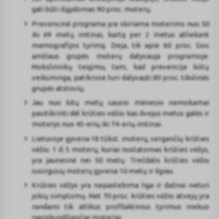
gali būti išgydomas 90 proc. moterų.
Prevencinė programa yra skiriama moterims nuo 50
iki 69 metų imtinai, kartą per 2 metus atliekant
mamografijos tyrimą. Deja, tik apie 60 proc. šios
amžiaus grupės moterų dalyvauja programoje.
Mokslininkų teigimu, tam, kad prevencija būtų
veiksminga, patikrose turi dalyvauti 80 proc. tikslinės
grupės atstovių.
Jau nuo kitų metų sausio mėnesio nemokamai
pasitikrinti dėl krūties vėžio kas dvejus metus galės ir
moterys nuo 45-erių iki 74-erių imtinai.
Lietuvoje gyvena 18 tūkst. moterų, sergančių krūties
vėžiu. 1 iš 5 moterų, kuriai nustatomas krūties vėžys,
yra jaunesnė nei 50 metų. Trečdalis krūties vėžiu
susirgusių moterų gyvena 10 metų ir ilgiau.
Krūties vėžys yra nepastebima liga ir dažnai neturi
jokių simptomų. Net 70 proc. krūties vėžio atvejų yra
randami tik atlikus profilaktinius tyrimus niekuo
nesiskundžiančiai moteriai