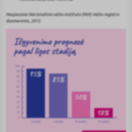
Naujausiais Nacionalinio vėžio instituto (NVI) Vėžio registro
duomenimis, 2015