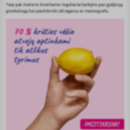
Taip pat moteris kviečiame reguliariai lankytis pas gydytoją
ginekologą bei pasitikrinti ultragarsu ar mamografu.