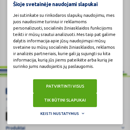
Šioje svetainėje naudojami slapukai
Jei sutinkate su rinkodaros slapukų naudojimu, mes
juos naudosime turiniui ir reklamoms
personalizuoti, socialinės žiniasklaidos funkcijoms
teikti ir mūsų srautui analizuoti. Mes taip pat galime
dalytis informacija apie jūsų naudojimąsi mūsų
svetaine su mūsų socialinės žiniasklaidos, reklamos
ir analizės partneriais, kurie gali ją sujungti su kita
informacija, kurią jūs jiems pateikėte arba kurią jie
surinko jums naudojantis jų paslaugomis.
PATVIRTINTI VISUS
Spalis
+370 37 225 522
evaistine@benu.lt
TIK BŪTINI SLAPUKAI
–
I - V 9.00–16.30
BENU Plus
kovos
BENU
KEISTI NUSTATYMUS
su
Plus
krūties
Produktai
vėžiu