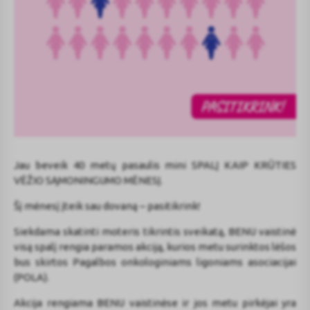
Jau beveik 40 metų pasaulis mini SPALĮ KAIP KRŪTIES
VĖŽIO SĄMONINGUMO MĖNESĮ.
Šį mėnesį įteik sau dovaną – pasitikrink!
Siekdama skatinti moteris tikrintis sveikatą, BENU vaistinė
visą spalį rengia paramos akciją, kurios metu surinktos lėšos
bus skirtos Pagalbos onkologiniams ligoniams asociacijai
(POLA).
Akcija rengiama BENU vaistinėse ir jos metu pirkėjai yra