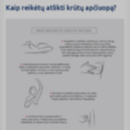
Kaip reikėtų atlikti krūtų apčiuopą?