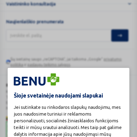
Vaistininko konsultacija
Naujienlaiškio prenumerata
Šią svetainę saugo „reCAPTCHA“, jai taikoma „Google“
privatumo
Google
politika
ir
paslaugų teikimo sąlygos
.
reCAPTCHA
BENU Vaistinė Lietuva, UAB
Kauno r. sav., Karmėlavos sen., Ramučių k., Gamybos g. 4
Šioje svetainėje naudojami slapukai
Tel. +370 37 225 522
E.p.
evaistine@benu.lt
Jei sutinkate su rinkodaros slapukų naudojimu, mes
Maisto tvarkymo subjektų registro numeris: 190004257
juos naudosime turiniui ir reklamoms
personalizuoti, socialinės žiniasklaidos funkcijoms
teikti ir mūsų srautui analizuoti. Mes taip pat galime
dalytis informacija apie jūsų naudojimąsi mūsų