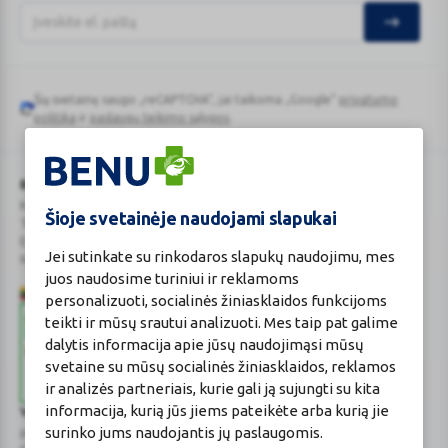
Šią svetainę saugo „reCAPTCHA“, jai taikoma „Google“
privatumo
Google
politika
ir
paslaugų teikimo sąlygos
.
reCAPTCHA
BENU Vaistinė Lietuva, UAB
Kauno r. sav., Karmėlavos sen., Ramučių k., Gamybos g. 4
Šioje svetainėje naudojami slapukai
Tel. +370 37 225 522
E.p.
evaistine@benu.lt
Jei sutinkate su rinkodaros slapukų naudojimu, mes
Maisto tvarkymo subjektų registro numeris: 190004257
juos naudosime turiniui ir reklamoms
personalizuoti, socialinės žiniasklaidos funkcijoms
teikti ir mūsų srautui analizuoti. Mes taip pat galime
dalytis informacija apie jūsų naudojimąsi mūsų
svetaine su mūsų socialinės žiniasklaidos, reklamos
ir analizės partneriais, kurie gali ją sujungti su kita
informacija, kurią jūs jiems pateikėte arba kurią jie
Valstybinė vaistų kontrolės tarnyba
surinko jums naudojantis jų paslaugomis.
prie Lietuvos Respublikos sveikatos apsaugos ministerijos